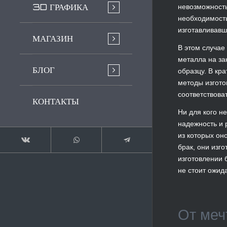
3D ГРАФИКА
невозможность
необходимость
изготавливавше
МАГАЗИН
В этом случае
металла на за
БЛОГ
образцу. В кр
методы изгото
соответствова
КОНТАКТЫ
Ни для кого не
надежность и 
из которых он
брак, они изг
изготовлении 
не стоит ожид
От меч