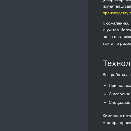
изучат ваш за
производству 
К сожалению, 
И уж тем боле
наша организа
там и по разр
Технол
Все работы до
При полном
С использо
Специалис
Компания изго
мастера произ