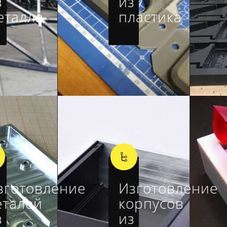
з
из
еталла
пластика
зготовление
Изготовление
еталей
корпусов
з
из