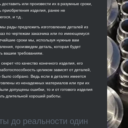
 доставить или произвести их в разумные сроки,
 приобретения изделия, ранее не
гося, и т.д..
 мы рады предложить изготовление деталей из
каз по чертежам заказчика или по имеющемуся
атчайшие сроки мы, используя нужные вам
вления, произведем деталь, которая будет
ть вашим требованиям.
 секрет что качество конечного изделия, его
работоспособность целиком зависят от деталей,
о было собрано. Ведь если в деталях имеется
отовлены из ненадежных материалов или при их
были допущены ошибки, то и от готового изделия
ать длительной хорошей работы.
ты до реальности один