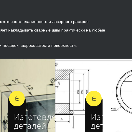
сокоточного плазменного и лазерного раскроя.
оляет накладывать сварные швы практически на любые
 посадок, шероховатости поверхности.
Изготовление
Изготовл
деталей
деталей