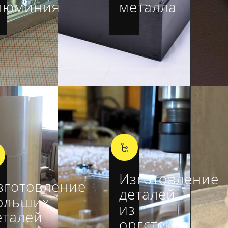
люминия
металла
Изготовление
зготовление
деталей
ольших
из
еталей
оргстекла