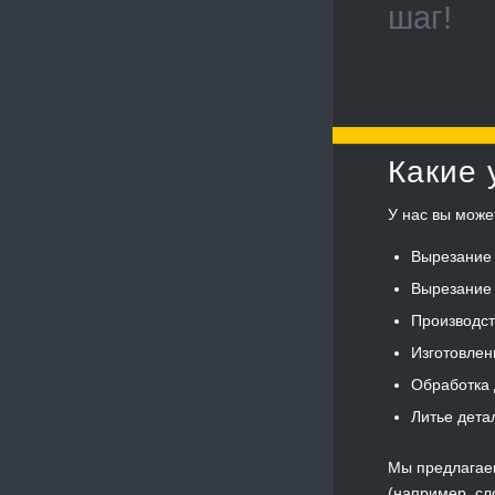
шаг!
Какие 
У нас вы може
Вырезание 
Вырезание 
Производст
Изготовлен
Обработка 
Литье дета
Мы предлагаем
(например, сл