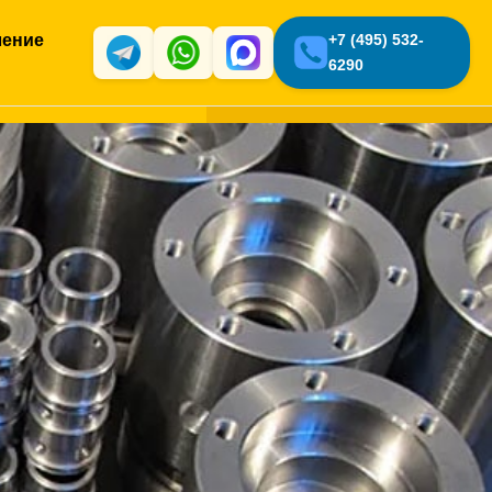
ление
+7 (495) 532-
6290