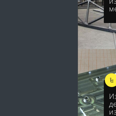
и
м
И
д
и