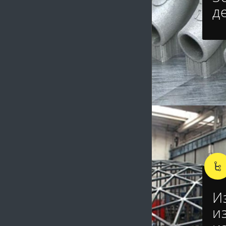
д
И
и