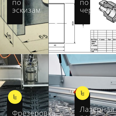
по
по
эскизам
чертежам
Лазерная
Фрезеровка