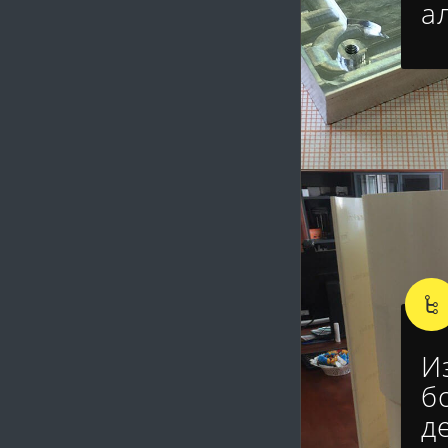
а
И
б
д