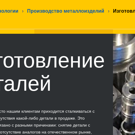
нологии
›
Производство металлоизделий
›
Изготов
готовление
талей
сто нашим клиентам приходится сталкиваться с
утствия какой-либо детали в продаже. Это
язано с разными причинами: снятие детали с
 отсутствие аналогов на отечественном рынке,