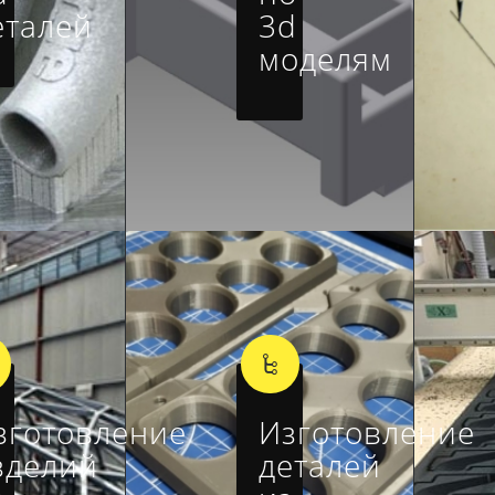
еталей
3d
моделям
зготовление
Изготовление
зделий
деталей