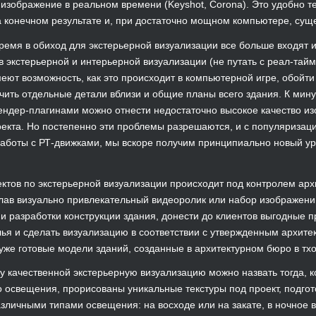
изображение в реальном времени (Keyshot, Corona). Это удобно т
 конечном результате и, при достаточно мощном компьютере, сущ
ремя в обиход для экстерьерной визуализации все больше входят и
в экстерьерной и интерьерной визуализации (не путать с реал-тайм
меют возможность, как это происходит в компьютерной игре, обойти
учить отдельные детали вблизи и общие планы всего здания. К мин
ендер-плагинами можно отнести недостаточно высокое качество и
оекта. Но постепенно эти проблемы разрешаются, и с популяризаци
аботы с РТ-движками, мы вскоре получим принципиально новый ур
ктов по экстерьерной визуализации происходит под контролем архи
елав визуально привлекательный видеоролик или набор изображений
 и разработки конструкции здания, донести до клиентов выгодные 
ья и сделать визуализацию в соответствии с утвержденным архите
уже готовые модели зданий, созданные в архитектурном бюро в тхо
 качественной экстерьерную визуализацию можно назвать тогда, к
о освещения, прорисованы уникальные текстуры под проект, подго
азличными типами освещения: на восходе или на закате, в ночное 