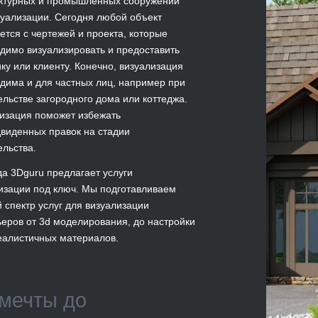
ктурных и промышленных сооружений
зуализации. Сегодня любой объект
ется с чертежей и проекта, которые
димо визуализировать и предоставить
ику или клиенту. Конечно, визуализация
дима и для частных лиц, например при
ельстве загородного дома или коттеджа.
изация поможет избежать
виденных правок на стадии
ельства.
а 3Dguru предлагает услуги
изации под ключ. Мы подготавливаем
 спектр услуг для визуализации
ьеров от 3d моделирования, до настройки
алистичных материалов.
мечты до