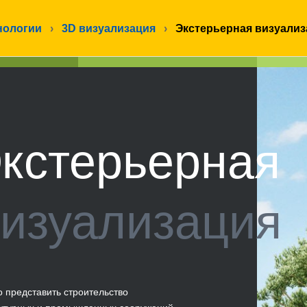
нологии
›
3D визуализация
›
Экстерьерная визуализ
кстерьерная
изуализация
 представить строительство