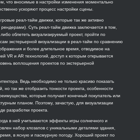
ем, что вносимые в настройки изменения моментально
ественно ускоряют процесс настройки сцены.
гровые реал-тайм движки, которые так же активно
 рендерами). Суть реал-тайм движка заключается в том,
 либо облететь визуализируемый проект, пройти по
усам экстерьерной визуализации в реал-тайм по сравнению
зображения и более длительное время, отводимое на
ей VR и AR технологий, доступ к которым открывается
овень воплощения проектов по экстерьерной
тектора. Ведь необходимо не только красиво показать
, но так же отобразить тонкости проекта, особенности
преимущества, которые получает конечный покупатель или
ктурным планом. Поэтому, зачастую, для визуализации
де разработки проекта.
огда в ней учитываются эффекты игры солнечного и
товлен набор клозапов с уникальными деталями здания,
время, в ясную и пасмурную погоду. Хороший проект по