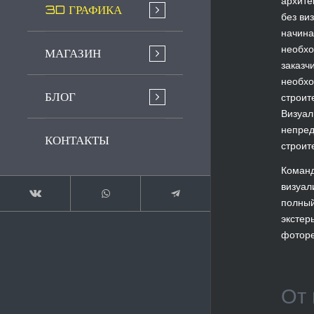
архите
3D ГРАФИКА
без ви
начина
необхо
МАГАЗИН
заказч
необхо
БЛОГ
строит
Визуал
непред
КОНТАКТЫ
строит
Команд
визуал
полный
экстер
фоторе
От 