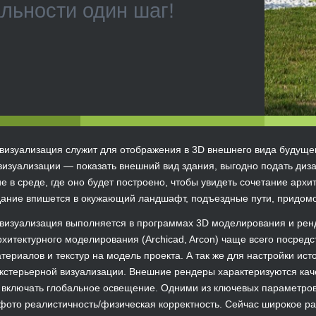
льности один шаг!
визуализация служит для отображения в 3D внешнего вида будущег
визуализации — показать внешний вид здания, выгодно подать диза
ие в среде, где оно будет построено, чтобы увидеть сочетание архи
ание впишется в окужающий ландшафт, подъездные пути, придомов
визуализация выполняется в программах 3D моделирования и рендер
хитектурного моделирования (Archicad, Arcon) чаще всего посред
териалов и текстур на модель проекта. А так же для настройки ист
кстерьерной визуализации. Внешние рендеры характеризуются кач
включать глобальное освещение. Одними из ключевых параметров
 фото реалистичность/физическая корректность. Сейчас широкое р