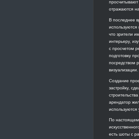
просчитывают 
отражаются на
В последнее в
используются 
что зрители и
интерьеру, из
с просчетом р
подготовку пр
посредством р
визуализации.
Создание прое
застройку, сд
строительства
арендатор жил
используются 
По настоящему
искусственног
есть шоты с р