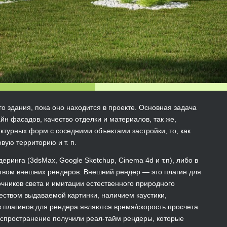
о здания, пока оно находится в проекте. Основная задача
йн фасадов, качество отделки и материалов, так же,
тктурных форм с соседними объектами застройки, то, как
ую территорию и т. п.
инга (3dsMax, Google Sketchup, Cinema 4d и т.п), либо в
ством внешних рендеров. Внешний рендер — это плагин для
очников света и имитации естественного природного
еством выдаваемой картинки, наличием каустики,
 плагинов для рендера являются время/скорость просчета
аспространение получили реал-тайм рендеры, которые