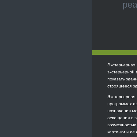
реа
Экстерьерная 
экстерьерной 
показать здан
строящееся зд
Экстерьерная 
программах ар
назначения ма
освещения в э
возможностью 
картинки и ее