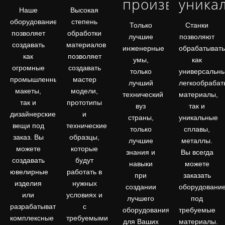
производства
уника
Наше
Высокая
оборудование
степень
Только
Станки
позволяет
обработки
лучшие
позволяют
создавать
материалов
инженерные
обрабатывать
как
позволяет
умы,
как
огромные
создавать
только
универсальн
промышленные
мастер
лучший
легкообраба
макеты,
модели,
технический
материалы,
так и
прототипы
вуз
так и
дизайнерские
и
страны,
уникальные
вещи под
технические
только
сплавы,
заказ. Вы
образцы,
лучшие
металлы.
можете
которые
знания и
Вы всегда
создавать
будут
навыки
можете
ювелирные
работать в
при
заказать
изделия
нужных
создании
оборудовани
или
условиях и
лучшего
под
разрабатывать
с
оборудования
требуемые
комплексные
требуемыми
для Ваших
материалы.