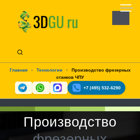
Главная
›
Технологии
›
Производство фрезерных
станков ЧПУ
+7 (495) 532-6290
Производство
фрезерных