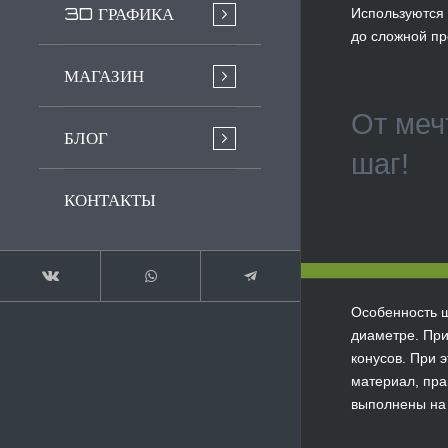
3D ГРАФИКА
Используются 
до сложной п
МАГАЗИН
От меч
БЛОГ
шаг!
КОНТАКТЫ
Особенность ш
диаметре. При
конусов. При 
материал, пра
выполнены на 