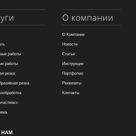
луги
О компании
О Компании
ать
Новости
ные работы
Статьи
ые работы
Инструкции
ая резка
Портфолио
бразивная резка
Реквизиты
ообработка
Контакты
пластмасс
овка
 НАМ