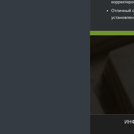
корректиро
Отличный с
установлен
ИН