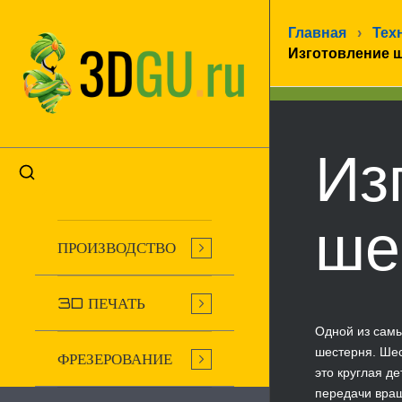
Главная
›
Тех
Изготовление 
Из
ше
ПРОИЗВОДСТВО
3D ПЕЧАТЬ
Одной из самы
шестерня. Шес
ФРЕЗЕРОВАНИЕ
это круглая д
передачи вра