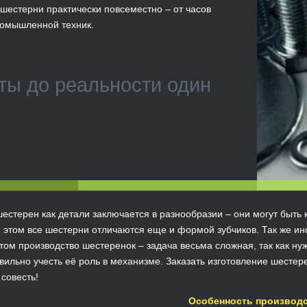
шестерни практически повсеместно – от часов
ромышленной техник.
ты до реальности один
естерен как детали заключается в разнообразии – они могут быть к
 этом все шестерни отличаются еще и формой зубчиков. Так же ино
этом производство шестеренок – задача весьма сложная, так как н
вильно учесть её роль в механизме. Заказать изготовление шестер
совесть!
Особенность производ