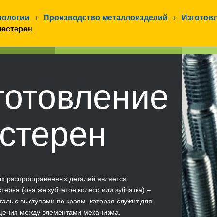
нологии
›
Производство металлоизделий
›
Изготовл
шестерен
готовление
стерен
х распространенных деталей является
терня (она же зубчатое колесо или зубчатка) –
еталь с выступами по краям, которая служит для
щения между элементами механизма.