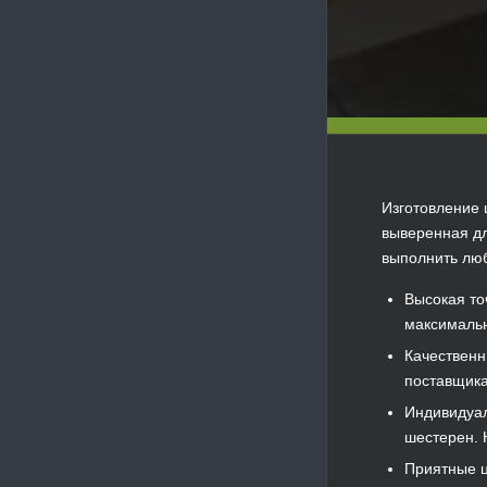
Изготовление 
выверенная дл
выполнить люб
Высокая то
максимальн
Качественн
поставщика
Индивидуал
шестерен. 
Приятные ц