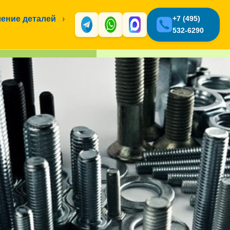
ение деталей
›
+7 (495)
532-6290