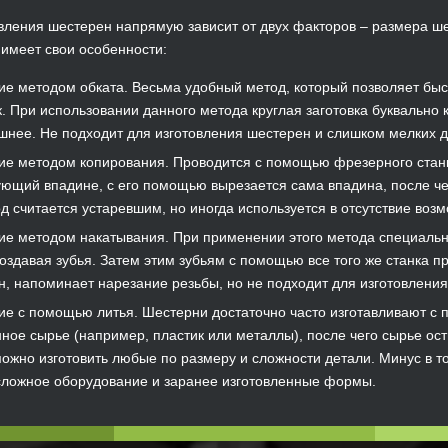
вления шестерен напрямую зависит от двух факторов – размера ше
 имеет свои особенности:
ие методом обката. Весьма удобный метод, который позволяет быс
. При использовании данного метода круглая заготовка буквально к
шнее. Не подходит для изготовления шестерен и слишком мелких д
ие методом копирования. Проводится с помощью фрезерного станк
ующий впадине, с его помощью вырезается сама впадина, после че
д считается устаревшим, но иногда используется в отсутствие воз
ие методом накатывания. При применении этого метода специальн
 создавая зубья. Затем этим зубьям с помощью все того же станка
, напоминает нарезание резьбы, но не подходит для изготовления
ие с помощью литья. Шестерни достаточно часто изготавливают с 
ное сырье (например, пластик или металлы), после чего сырье осты
жно изготовить любые по размеру и сложности детали. Минус в то
сложное оборудование и заранее изготовленные формы.