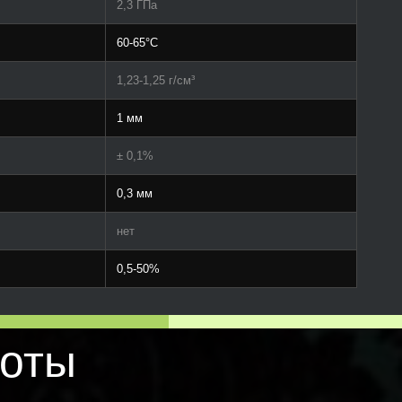
2,3 ГПа
60-65°C
1,23-1,25 г/см³
1 мм
± 0,1%
0,3 мм
нет
0,5-50%
оты