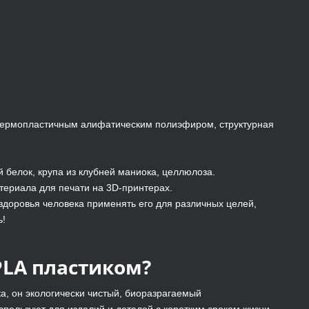
 термопластичным алифатическим полиэфиром, структурная
 белок, крупа из клубней маниока, целлюлоза.
териала для печати на 3D-принтерах.
здоровья человека применять его для различных целей,
ь!
PLA пластиком?
а, он экологически чистый, биоразрагаемый
спользуют для изделий и деталей с коротким сроком жизни,