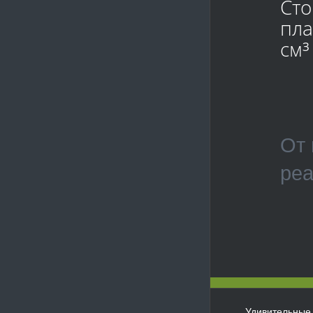
Сто
пла
см³
От 
реа
Удивительные 