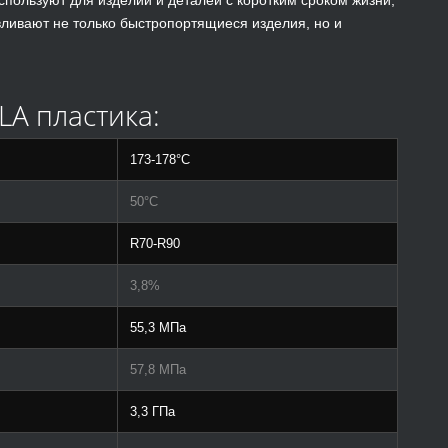
авливают не только быстропортящиеся изделия, но и
LA пластика:
173-178°C
50°C
R70-R90
3,8%
55,3 МПа
57,8 МПа
3,3 ГПа