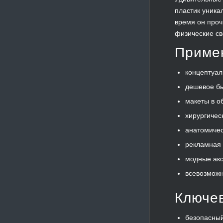
пластик уника
время он проч
физические св
Приме
концептуа
дешевое б
макеты в о
хирургичес
анатомичес
рекламная 
модные акс
всевозмож
Ключев
безопасны