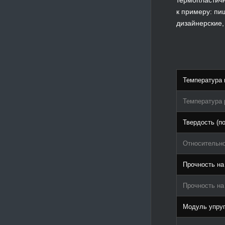
к примеру: пи
дизайнерские,
Температура 
Температура 
Твердость (п
Относительно
Прочность на
Прочность на
Модуль упруг