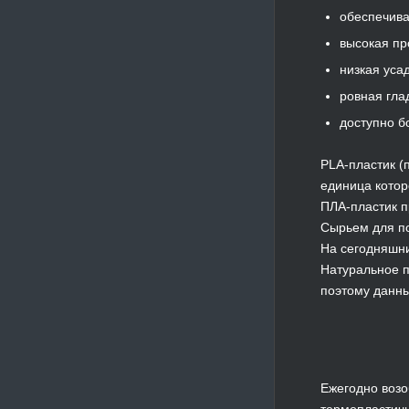
обеспечива
высокая пр
низкая уса
ровная гла
доступно б
PLA-пластик 
единица котор
ПЛА-пластик п
Сырьем для по
На сегодняшни
Натуральное п
поэтому данны
Ежегодно возо
термопластичн