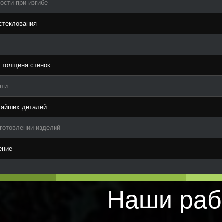
ости при изгибе
стеклования
 толщина стенок
ати
чайших деталей
зготовлении изделий
ение
Наши раб