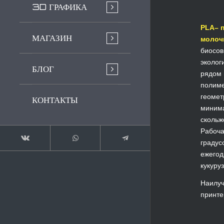
3D ГРАФИКА
PLA– 
МАГАЗИН
молоч
биосов
эколог
БЛОГ
рядом 
полиме
геомет
КОНТАКТЫ
миним
скольж
Рабоча
градус
ежегод
кукуру
Наилуч
принте