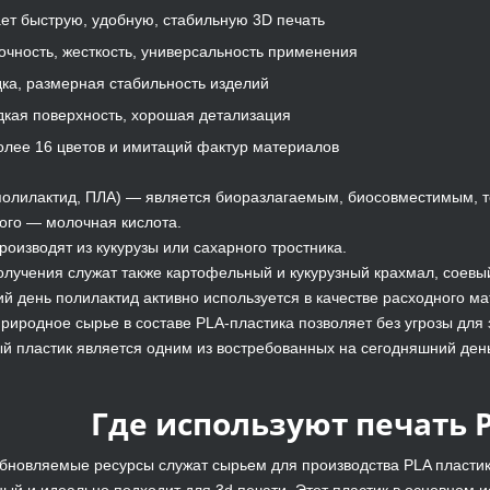
ет быструю, удобную, стабильную 3D печать
очность, жесткость, универсальность применения
дка, размерная стабильность изделий
дкая поверхность, хорошая детализация
олее 16 цветов и имитаций фактур материалов
(полилактид, ПЛА) — является биоразлагаемым, биосовместимым,
ого — молочная кислота.
роизводят из кукурузы или сахарного тростника.
лучения служат также картофельный и кукурузный крахмал, соевый
й день полилактид активно используется в качестве расходного ма
риродное сырье в составе PLA-пластика позволяет без угрозы для 
й пластик является одним из востребованных на сегодняшний ден
Где используют печать 
бновляемые ресурсы служат сырьем для производства PLA пластик
ый и идеально подходит для 3d печати. Этот пластик в основном и