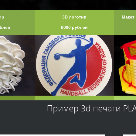
ир
3D логотип
Макет
ублей
8000 рублей
Пример 3d печати PL