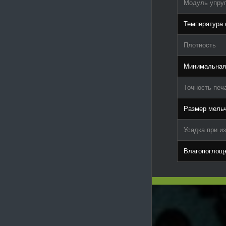
Модуль упруг
Температура 
Плотность
Минимальная
Точность печ
Размер мель
Усадка при и
Влагопоглощ