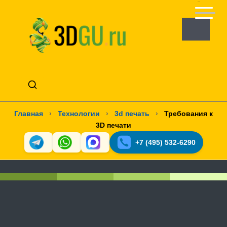
Главная
›
Технологии
›
3d печать
›
Требования к
3D печати
+7 (495) 532-6290