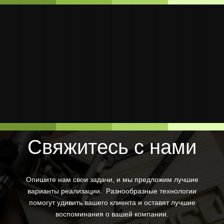
Изготовление
декорации
3d печать
3D
Изготовление
Изготовление
Восстановлен
3D п
лототрона с
макета
Индивидуальные
Выставочн
печать
Р
статуэтки для
деталей
деталей для
суве
помощью 3D
спасательного
изделия
материалы
макета
Т
продукта
крепления
велосипеда
изде
печати,
модуля
модуля
фрезерования
и формовки
Свяжитесь с нами
Опишите нам свои задачи, и мы предложим лучшие
варианты реализации. Разнообразные технологии
помогут удивить вашего клиента и оставят лучшие
воспоминания о вашей компании.