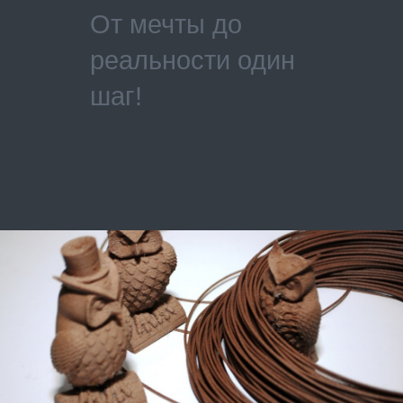
От мечты до
реальности один
шаг!