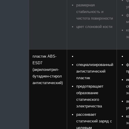
ф
размерная
у
стабильность и
ф
чистота поверхности
м
цвет слоновой кости
к
з
пластик ABS-
ESD7
специализированный
ф
(акрилонитрил-
антистатический
п
бутадиен-стирол
пластик
и
антистатический)
предотвращает
с
образование
э
статического
а
электричества
у
рассеивает
к
статический заряд с
э
целевым