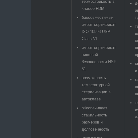
термостойкость в
д
классе FDM
а
биосовместимый,
т
имеет сертификат
т
ISO 10993 USP
ш
Class VI
о
имеет сертификат
п
пищевой
п
безопасности NSF
с
51
и
возможность
к
температурной
в
стерилизации в
п
автоклаве
т
обеспечивает
и
стабильность
д
размеров и
долговечность