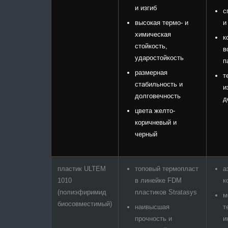
и изгиб
с
высокая термо- и
и
химическая
к
стойкость,
в
ударостойкость
п
размерная
т
стабильность и
и
долговечность
д
цвета желто-
коричневый и
черный
пластик ULTEM
топовый термопласт
а
1010
в линейке FDM
к
(полиэфиримид
пластиков Stratasys
м
биосовместимый)
наивысшая
т
прочность и
и