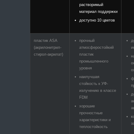
растворимый
материал поддержки
доступно 10 цветов
пластик ASA
прочный
д
(акрилонитрил-
атмосферостойкий
и
стирол-акрилат)
пластик
н
промышленного
о
уровня
о
наилучшая
ф
стойкость к УФ-
п
излучению в классе
д
FDM
а
хорошие
а
прочностные
к
характеристики и
з
теплостойкость