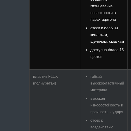
глянцевание
поверхности в
парах ацетона
стоек к слабым
кислотам,
щелочам, смазкам
доступно более 16
цветов
пластик FLEX
гибкий
(полиуретан)
высокоэластичный
материал
высокая
износостойкость и
прочность к удару
стоек к
воздействию