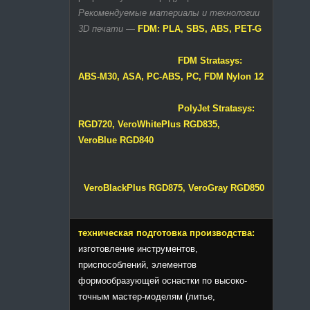
Рекомендуемые материалы и технологии
3D печати
—
FDM: PLA, SBS, ABS, PET-G
FDM Stratasys:
ABS-M30, ASA, PC-ABS, PC, FDM Nylon 12
PolyJet Stratasys:
RGD720, VeroWhitePlus RGD835,
VeroBlue RGD840
VeroBlackPlus RGD875, VeroGray RGD850
техническая подготовка производства:
изготовление инструментов,
приспособлений, элементов
формообразующей оснастки по высоко-
точным мастер-моделям (литье,