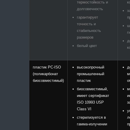
термостойкость и
к
долговечность
з
гарантирует
п
точность и
ш
стабильность
г
размеров
д
белый цвет
к
пластик PC-ISO
высокопрочный
д
(поликарбонат
промышленный
м
биосовместимый)
пластик
о
биосовместимый,
м
имеет сертификат
и
ISO 10993 USP
з
Class VI
у
стерилизуется в
л
гамма-излучении
п