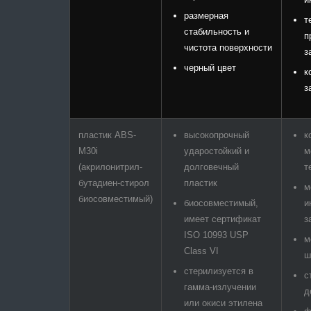
размерная
т
стабильность и
п
чистота поверхности
з
черный цвет
к
з
пластик ABS-
высокопрочный
к
M30i
ударостойкий и
м
(акрилонитрил-
долговечный
т
бутадиен-стирол
пластик
м
биосовместимый)
биосовместимый,
и
имеет сертификат
з
ISO 10993 USP
м
Class VI
ш
стерилизуется в
с
гамма-излучении
д
или окиси этилена