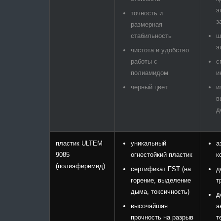
э
точность и
з
размерная
стабильность
ш
э
чистота и удобство
работы с
с
полиамидом
и
черный цвет
и
в
д
пластик ULTEM
уникальный
а
9085
огнестойкий пластик
к
(полиэфиримид)
сертификат FST (на
д
горение, выделение
т
дыма, токсичность)
д
высочайшая
а
прочность на разрыв
т