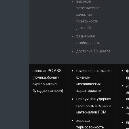
высокое
эстетическое
качество
поверхности
деталей
размерная
стабильность
доступно 10 цветов
пластик PC-ABS
отличное сочетание
ф
(поликарбонат-
физико-
п
акрилонитрил-
механических
д
бутадиен-стирол)
характеристик
а
наилучшая ударная
а
прочность в классе
э
материалов FDM
т
хорошая
п
термостойкость
и