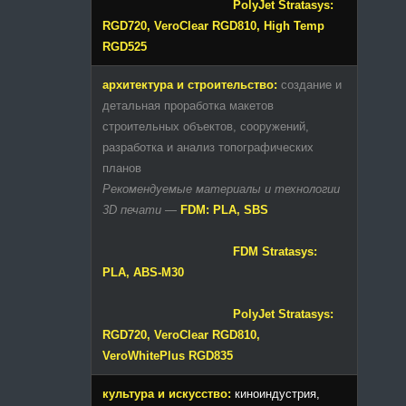
PolyJet Stratasys:
RGD720, VeroClear RGD810, High Temp
RGD525
архитектура и строительство:
создание и
детальная проработка макетов
строительных объектов, сооружений,
разработка и анализ топографических
планов
Рекомендуемые материалы и технологии
3D печати
—
FDM: PLA, SBS
FDM Stratasys:
PLA, ABS-M30
PolyJet Stratasys:
RGD720, VeroClear RGD810,
VeroWhitePlus RGD835
культура и искусство:
киноиндустрия,