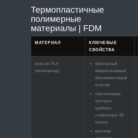
Термопластичные
полимерные
материалы | FDM
МАТЕРИАЛ
КЛЮЧЕВЫЕ
СВОЙСТВА
пластик PLA
безопасный
(полилактид)
биоразлагаемый
биосовместимый
пластик
обеспечивает
быструю,
удобную,
стабильную 3D
печать
высокая