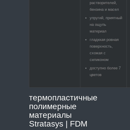
растворителей,
бензина и масел
упругий, приятный
на ощупь
материал
гладккая ровная
поверхность,
схожая с
силиконом
доступно более 7
цветов
термопластичные
полимерные
материалы
Stratasys | FDM