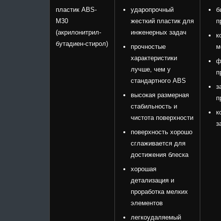
пластик ABS-
ударопрочный
б
M30
жесткий пластик для
п
(акрилонитрил-
инженерных задач
к
бутадиен-стирол)
прочностые
м
характеристики
ф
лучше, чем у
п
стандартного ABS
з
высокая размерная
п
стабильность и
к
чистота поверхности
з
поверхность хорошо
сглаживается для
достижения блеска
хорошая
детализация и
проработка мелких
элементов
легкоудаляемый