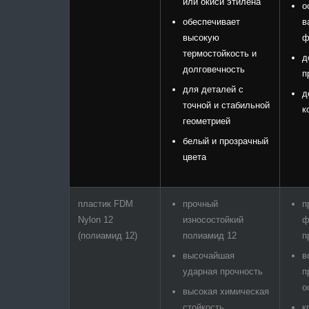
или окиси этилена
о
обеспечивает
в
высокую
ф
термостойкость и
д
долговечность
п
для деталей с
д
точной и стабильной
к
геометрией
белый и прозрачный
цвета
пластик FDM
прочный
п
Nylon 12
износостойкий
ф
(полиамид 12)
полиамид 12
п
высочайшая
в
ударная прочность
п
о
высокая химическая
стойкость
к