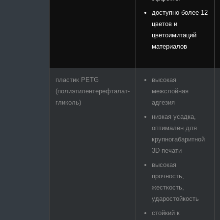
доступно более 12
цветов и
цветоимитаций
материалов
пластик PETG
высокая
(полиэтилентерефталат-
межслойная
гликоль)
адгезия
низкая усадка,
оптимален для
крупногабаритной
3D печати
высокая
прочность,
жесткость,
ударостойкость
стойкий к