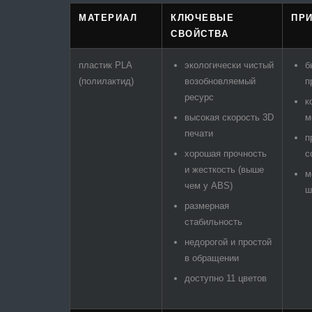
МАТЕРИАЛ
КЛЮЧЕВЫЕ
ПР
СВОЙСТВА
пластик PLA
экологически чистый
б
(полилактид)
возобновляемый
п
ресурс
к
высокая скорость 3D
м
печати
п
хорошая прочность
с
и жесткость (выше
м
чем у ABS)
ш
размерная
стабильность
недорогой и простой
в обращении
доступно 11 цветов