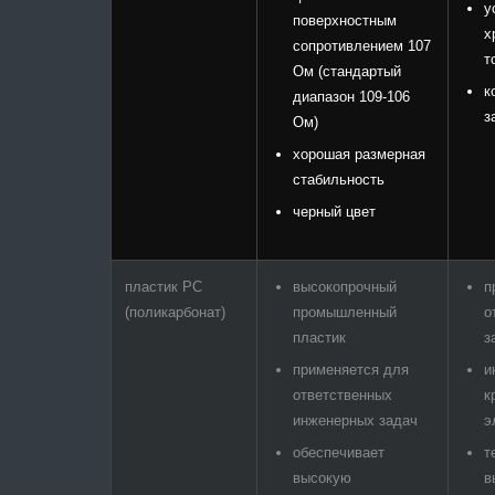
у
поверхностным
х
сопротивлением 107
т
Ом (стандартый
к
диапазон 109-106
з
Ом)
хорошая размерная
стабильность
черный цвет
пластик PC
высокопрочный
п
(поликарбонат)
промышленный
о
пластик
з
применяется для
и
ответственных
к
инженерных задач
э
обеспечивает
т
высокую
в