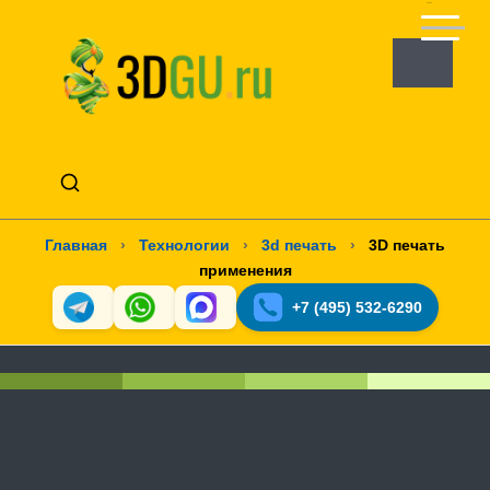
Главная
›
Технологии
›
3d печать
›
3D печать
применения
+7 (495) 532-6290