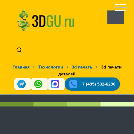
Главная
›
Технологии
›
3d печать
›
3d печати
деталей
+7 (495) 532-6290