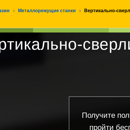
азин
›
Металлорежущие станки
›
Вертикально-свер
ртикально-сверл
Получите пол
пройти бес