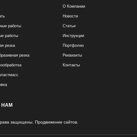
О Компании
ать
Новости
ные работы
Статьи
ые работы
Инструкции
ая резка
Портфолио
бразивная резка
Реквизиты
ообработка
Контакты
пластмасс
овка
 НАМ
 права защищены.
Продвижение сайтов.