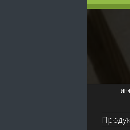
ИН
Проду