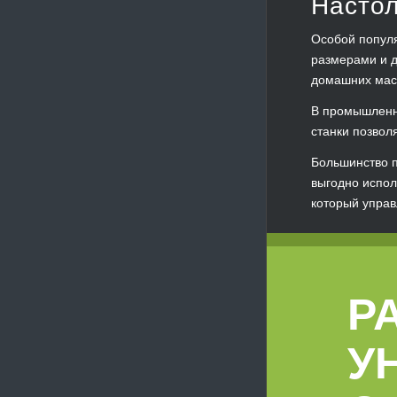
Настол
Особой популя
размерами и д
домашних мас
В промышленн
станки позвол
Большинство п
выгодно испол
который управ
Р
У