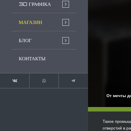
3D ГРАФИКА
МАГАЗИН
БЛОГ
КОНТАКТЫ
От мечты д
Такое промышл
отверстий в р