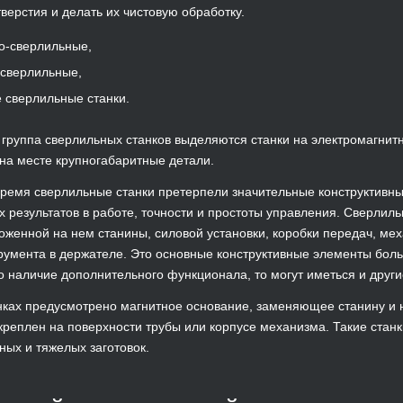
тверстия и делать их чистовую обработку.
о-сверлильные,
сверлильные,
 сверлильные станки.
 группа сверлильных станков выделяются станки на электромагнит
на месте крупногабаритные детали.
ремя сверлильные станки претерпели значительные конструктивны
 результатов в работе, точности и простоты управления. Сверлиль
ложенной на нем станины, силовой установки, коробки передач, ме
румента в держателе. Это основные конструктивные элементы боль
 наличие дополнительного функционала, то могут иметься и друг
нках предусмотрено магнитное основание, заменяющее станину и 
креплен на поверхности трубы или корпусе механизма. Такие стан
ных и тяжелых заготовок.