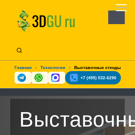
Главная
›
Технологии
›
Выставочные стенды
+7 (495) 532-6290
Выставочн