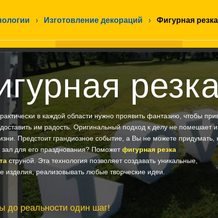
нологии
›
Изготовление декораций
›
Фигурная резка
игурная резк
рактически в каждой области нужно проявить фантазию, чтобы при
 доставить им радость. Оригинальный подход к делу не помешает и
изни. Предстоит грандиозное событие, а Вы не можете придумать, 
 зал для его празднования? Поможет
фигурная резка
та
струной. Эта технология позволяет создавать уникальные,
 изделия, реализовывать любые творческие идеи.
ы до реальности один шаг!