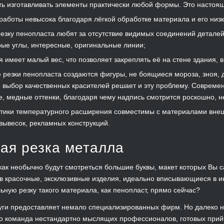
ь изготавливать элементы практически любой формы. Это настоящи
работы невысока благодаря лёгкой обработке материала и его низк
езку пенопласта любят за отсутствие видимых соединений деталей
рые углы, интересные, оригинальные линии;
я имеет малый вес, что позволяет закреплять её на стене здания, в
резки пенопласта создаются фигуры, не боящиеся мороза, зноя, д
о выбор качественных красителей решает и эту проблему. Совреме
, медные оттенки, благодаря чему надпись смотрится роскошно, н
тики температурного расширения совместимы с материалами внешн
вывесок, рекламных конструкций.
ая резка металла
как необычно будут смотреться большие буквы, макет которых Вы 
в красочные, эксклюзивные изделия, идеально вписывающиеся в и
ную резку такого материала, как пенопласт, прямо сейчас?
ги предоставляет немало специализированных фирм. Но далеко не 
о команда нестандартно мыслящих профессионалов, готовых прий