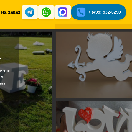
 на заказ
+7 (495) 532-6290
а
влечь
 в
как