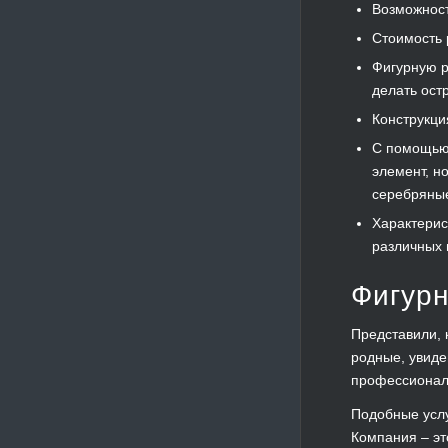
Возможност
Стоимость 
Фигурную р
делать ост
Конструкци
С помощью 
элемент, н
серебряные
Характерис
различных 
Фигурн
Представили, 
родные, увиде
профессиональ
Подобные услу
Компания – эт