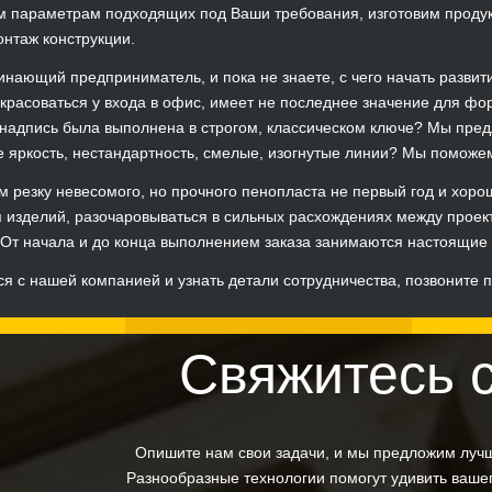
м параметрам подходящих под Ваши требования, изготовим продукц
нтаж конструкции.
инающий предприниматель, и пока не знаете, с чего начать развит
 красоваться у входа в офис, имеет не последнее значение для фо
 надпись была выполнена в строгом, классическом ключе? Мы пре
 яркость, нестандартность, смелые, изогнутые линии? Мы помож
 резку невесомого, но прочного пенопласта не первый год и хоро
 изделий, разочаровываться в сильных расхождениях между проек
 От начала и до конца выполнением заказа занимаются настоящие
ся с нашей компанией и узнать детали сотрудничества, позвоните 
Свяжитесь 
Опишите нам свои задачи, и мы предложим луч
Разнообразные технологии помогут удивить вашег