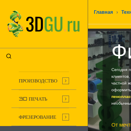
Главная
›
Тех
Ф
Сегодня п
клиентов,
ПРОИЗВОДСТВО
частной ж
оформить
пеноплас
3D ПЕЧАТЬ
необычные
ФРЕЗЕРОВАНИЕ
От мечт