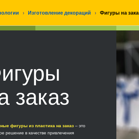
нологии
›
Изготовление декораций
›
Фигуры на зака
игуры
а заказ
ные фигуры из пластика на заказ
– это
ое решение в качестве привлечения