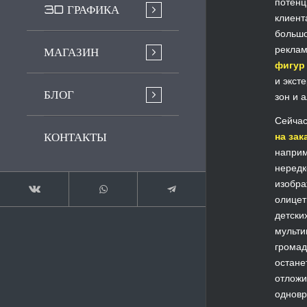
потенц
3D ГРАФИКА
клиент
большо
рекла
МАГАЗИН
фигур
и экст
БЛОГ
зон и 
Сейча
КОНТАКТЫ
на зак
наприм
нередк
изобра
олицет
детски
мульти
громад
остане
отложи
одновр