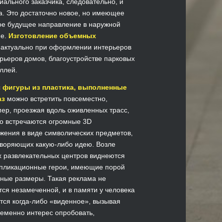
иального заказчика, следовательно, и
а. Это достаточно новое, но имеющее
е будущее направление в наружной
ме.
Изготовление объемных
актуально при оформлении интерьеров
ерьеров домов, благоустройстве парковых
аллей.
с
фигуры из пластика, выполненные
аз
можно встретить повсеместно,
ер, проезжая вдоль оживленных трасс,
о встречаются огромные 3D
жения в виде символических предметов,
воряющих какую-либо идею. Возле
х развлекательных центров виднеются
пликационные герои, имеющие порой
ные размеры. Такая реклама не
тся незамеченной, и в памяти у человека
тся когда-либо «виденное», вызывая
еменно интерес опробовать,