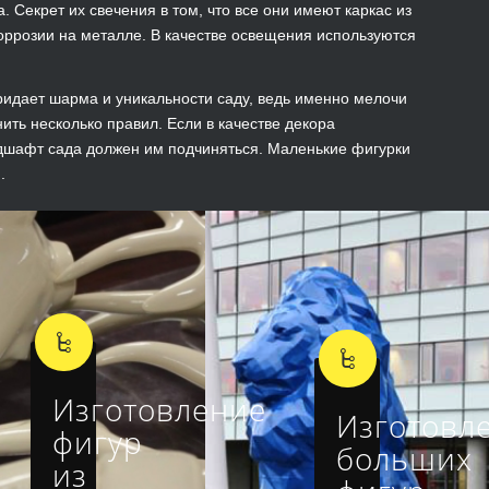
 Секрет их свечения в том, что все они имеют каркас из
оррозии на металле. В качестве освещения используются
придает шарма и уникальности саду, ведь именно мелочи
ить несколько правил. Если в качестве декора
андшафт сада должен им подчиняться. Маленькие фигурки
.
Изготовление
Изготовл
фигур
больших
из