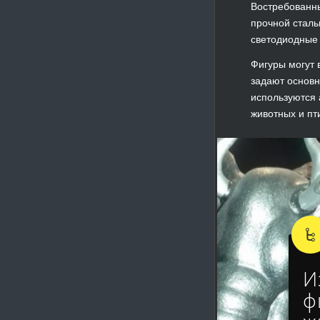
Востребованны
прочной сталь
светодиодные 
Фигуры могут 
задают основн
используются 
животных и пт
И
ф