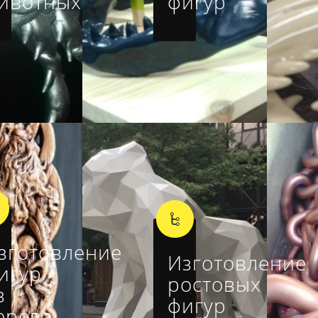
ивотных
фигур
зготовление
Изготовление
игур
ростовых
з
фигур
ерева