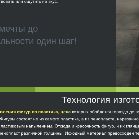
твовать или ощутить на вкус.
мечты до
льности один шаг!
Технология изгот
вления фигур из пластика, цена
которых обойдется гораздо деше
 Фигуры состоят не из самого пластика, а из пенопласта, нарезан
ластиковым напылением. Отсюда и красочность фигур, и их глянц
пенопласт различной толщины. Исходный материал превосходен тем