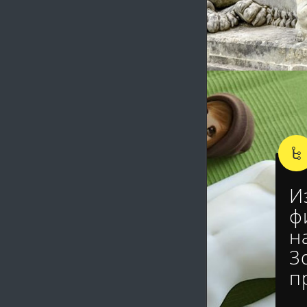
И
ф
н
3
п