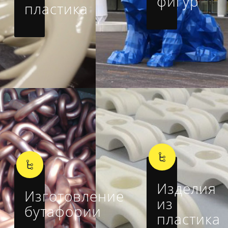
фигур
пластика
Изделия
Изготовление
из
бутафории
пластика