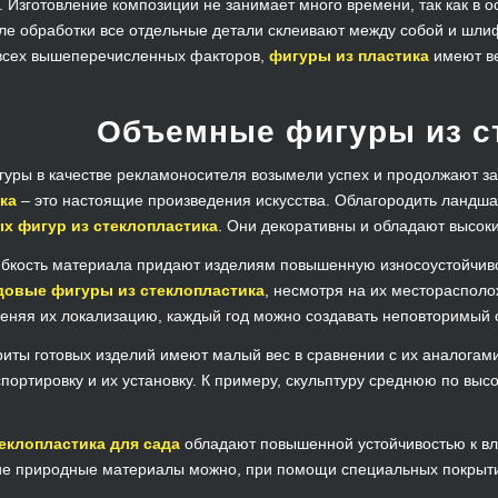
 Изготовление композиции не занимает много времени, так как в 
сле обработки все отдельные детали склеивают между собой и шли
 всех вышеперечисленных факторов,
фигуры из пластика
имеют ве
Объемные фигуры из с
ры в качестве рекламоносителя возымели успех и продолжают за
ка
– это настоящие произведения искусства. Облагородить ландша
х фигур из стеклопластика
. Они декоративны и обладают высок
ибкость материала придают изделиям повышенную износоустойчиво
довые фигуры из стеклопластика
, несмотря на их месторасполо
Меняя их локализацию, каждый год можно создавать неповторимый о
иты готовых изделий имеют малый вес в сравнении с их аналогами
портировку и их установку. К примеру, скульптуру среднюю по выс
еклопластика для сада
обладают повышенной устойчивостью к вл
ие природные материалы можно, при помощи специальных покрыти