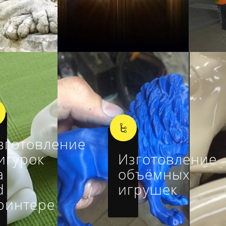
зготовление
игурок
Изготовление
а
объёмных
d
игрушек
ринтере