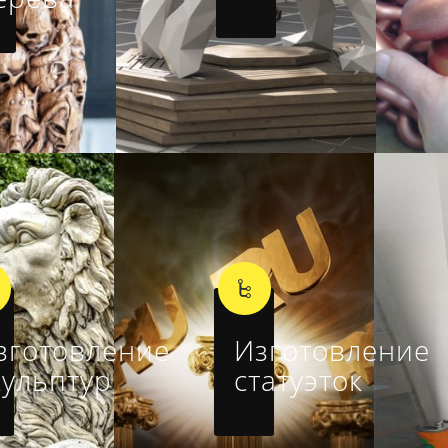
зготовление
Изготовление
кульптур
статуэток