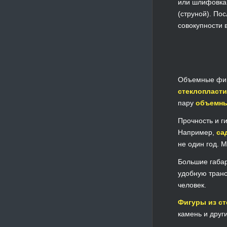
или шлифовка.
(струной). По
совокупности
Объемные фигу
стеклопласти
пару
объемны
Прочность и г
Например,
са
не один год. 
Большие габар
удобную транс
человек.
Фигуры из ст
камень и друг