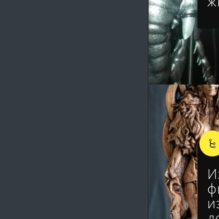
ж
И
ф
и
д