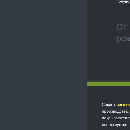
почувс
От 
реа
Секрет
изгото
производства.
покрываются п
используется 