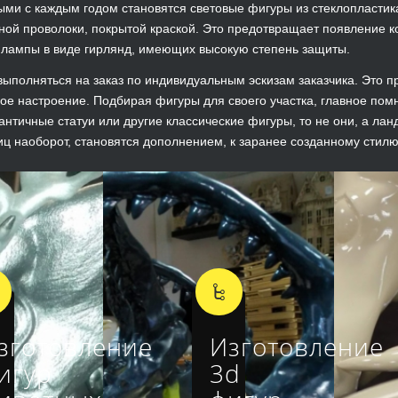
ми с каждым годом становятся световые фигуры из стеклопластика.
ной проволоки, покрытой краской. Это предотвращает появление к
лампы в виде гирлянд, имеющих высокую степень защиты.
выполняться на заказ по индивидуальным эскизам заказчика. Это 
ое настроение. Подбирая фигуры для своего участка, главное помн
античные статуи или другие классические фигуры, то не они, а л
иц наоборот, становятся дополнением, к заранее созданному стилю
зготовление
Изготовление
игур
3d