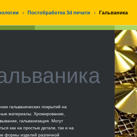
нологии
›
Постобработка 3d печати
›
Гальваника
альваника
нии гальванических покрытий на
ные материалы. Хромирование,
вывание, гальванизация. Могут
ться как на простые детали, так и на
е формы изделий различной