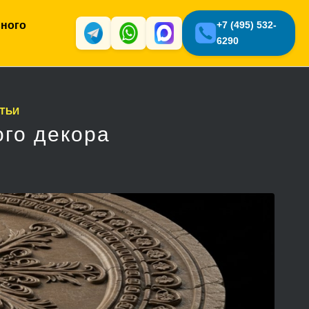
ьного
+7 (495) 532-
6290
ТЬИ
ого декора