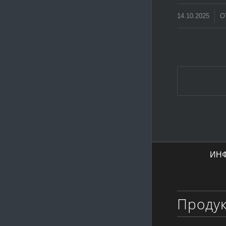
/
14.10.2025
О
ИН
Проду