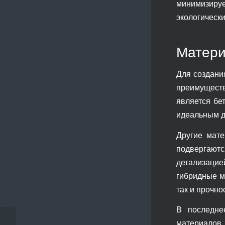
минимизиру
экологически
Матери
Для создани
преимуществ
является бе
идеальным д
Другие мате
подвергают
детализацие
гибридные м
так и прочно
В последне
материалов, 