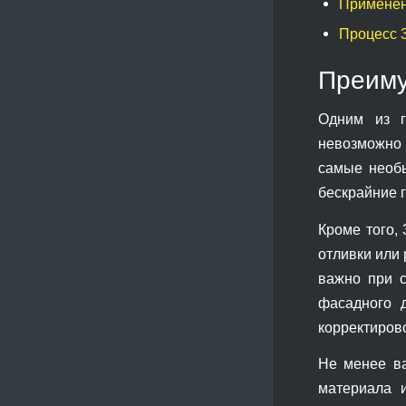
Применени
Процесс 
Преиму
Одним из г
невозможно 
самые необы
бескрайние 
Кроме того,
отливки или 
важно при с
фасадного д
корректирово
Не менее ва
материала и