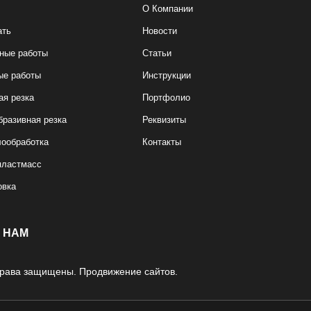
О Компании
ать
Новости
ные работы
Статьи
ые работы
Инструкции
ая резка
Портфолио
бразивная резка
Реквизиты
ообработка
Контакты
пластмасс
овка
 НАМ
 права защищены.
Продвижение сайтов.