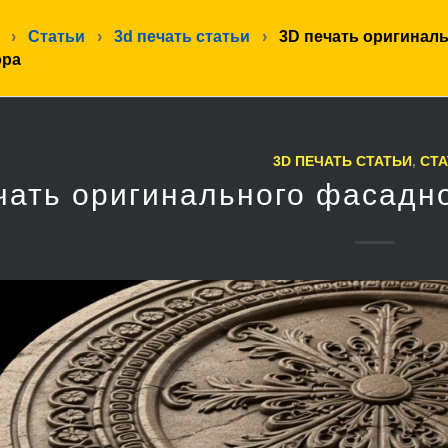
›
Статьи
›
3d печать статьи
›
3D печать оригинал
ора
3D ПЕЧАТЬ СТАТЬИ
,
СТА
чать оригинального фасадн