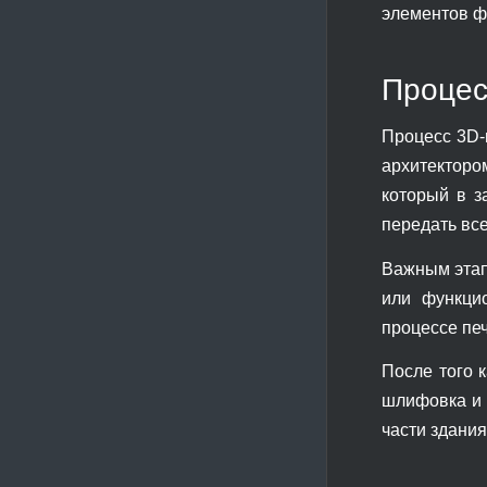
элементов ф
Процес
Процесс 3D-
архитекторо
который в з
передать вс
Важным этап
или функцио
процессе печ
После того 
шлифовка и 
части здани