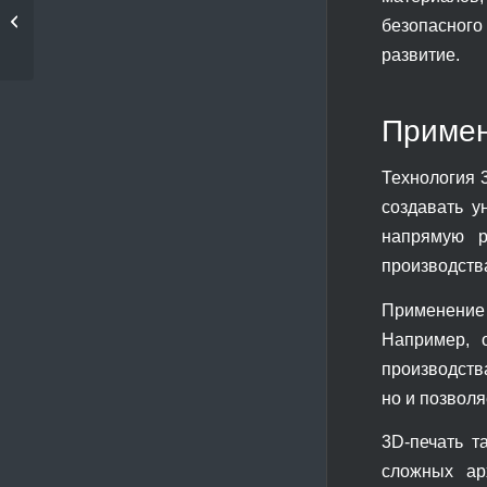
3D печать сказочных
безопасного
персонажей
развитие.
Примен
Технология 
создавать у
напрямую р
производств
Применение
Например, 
производства
но и позволя
3D-печать т
сложных ар