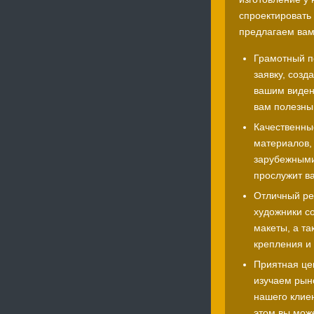
спроектировать 
предлагаем ва
Грамотный п
заявку, созд
вашим видени
вам полезны
Качественны
материалов,
зарубежными
прослужит ва
Отличный ре
художники с
макеты, а т
крепления и 
Приятная це
изучаем рыно
нашего клие
этом вы може