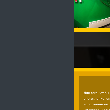
Для того, чтоб
впечатление, о
исполненными. 
изготовление у 