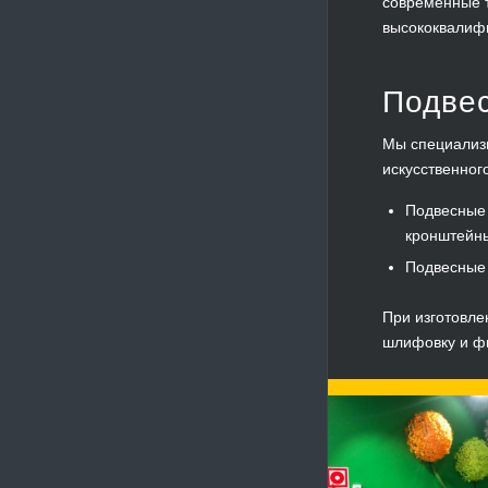
современные т
высококвалифи
Подвес
Мы специализи
искусственног
Подвесные 
кронштейны
Подвесные 
При изготовле
шлифовку и фи