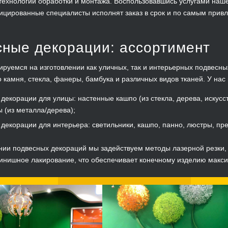
ехнологии обработки и монтажа. Воспользовавшись услугами нашег
цированные специалисты исполнят заказ в срок и по самым прив
ные декорации: ассортимент
руемся на изготовлении как уличных, так и интерьерных подвесных
о камня, стекла, фанеры, бамбука и различных видов тканей. У нас 
декорации для улицы: настенные кашпо (из стекла, дерева, искусст
 (из металла/дерева);
декорации для интерьера: светильники, кашпо, панно, люстры, пред
нии подвесных декораций мы задействуем методы лазерной резки, 
нишное лакирование, что обеспечивает конечному изделию максим