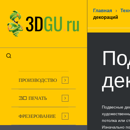
Главная
›
Тех
декораций
По
де
ПРОИЗВОДСТВО
3D ПЕЧАТЬ
Подвесные де
художественны
ФРЕЗЕРОВАНИЕ
потолка или ст
Изначально п