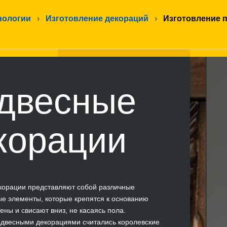
нологии
›
Изготовление декораций
›
Изготовление 
двесные
корации
корации представляют собой различные
е элементы, которые крепятся к основанию
ены и свисают вниз, не касаясь пола.
одвесными декорациями считались королевские