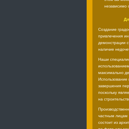
независимо о
Дл
Создание градо
привлечения инв
демонстрации с
наличие недоче
Наши специалис
использованием
максимально де
Использование 
завершения пер
поскольку явля
на строительств
Производственн
частным лицам 
состоит из архи
по фото или эс