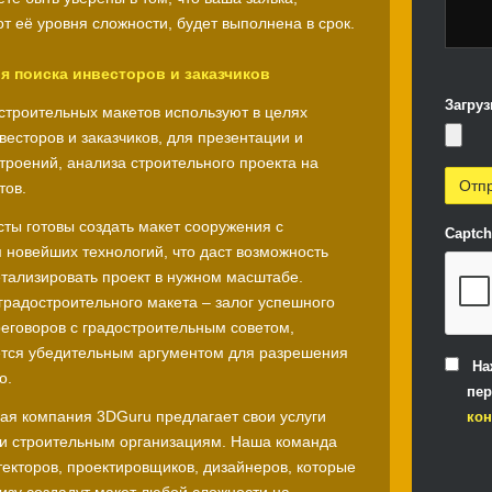
т её уровня сложности, будет выполнена в срок.
я поиска инвесторов и заказчиков
Загруз
строительных макетов используют в целях
есторов и заказчиков, для презентации и
троений, анализа строительного проекта на
тов.
ты готовы создать макет сооружения с
Captc
 новейших технологий, что даст возможность
тализировать проект в нужном масштабе.
градостроительного макета – залог успешного
еговоров с градостроительным советом,
ется убедительным аргументом для разрешения
На
о.
пер
ая компания 3DGuru предлагает свои услуги
ко
и строительным организациям. Наша команда
текторов, проектировщиков, дизайнеров, которые
кизу создадут макет любой сложности на