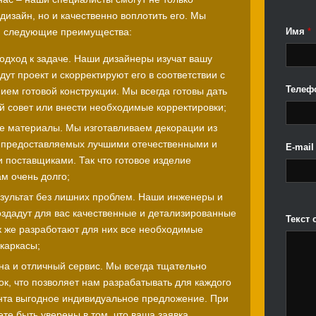
дизайн, но и качественно воплотить его. Мы
Имя
*
м следующие преимущества:
одход к задаче. Наши дизайнеры изучат вашу
адут проект и скорректируют его в соответствии с
Телеф
ем готовой конструкции. Мы всегда готовы дать
й совет или внести необходимые корректировки;
е материалы. Мы изготавливаем декорации из
 предоставляемых лучшими отечественными и
E-mai
 поставщиками. Так что готовое изделие
м очень долго;
зультат без лишних проблем. Наши инженеры и
оздадут для вас качественные и детализированные
Текст
ак же разработают для них все необходимые
каркасы;
на и отличный сервис. Мы всегда тщательно
к, что позволяет нам разрабатывать для каждого
нта выгодное индивидуальное предложение. При
те быть уверены в том, что ваша заявка,