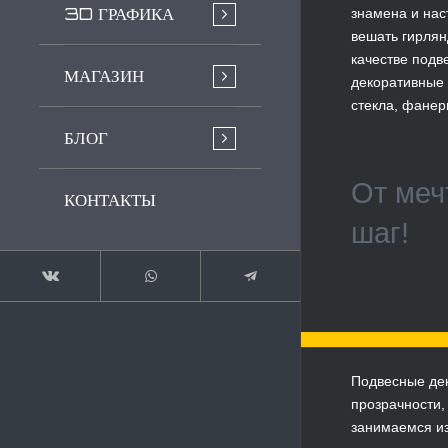
3D ГРАФИКА
знамена и нас
вешать гирлян
качестве подв
МАГАЗИН
декоративные 
стекла, фанер
БЛОГ
От меч
КОНТАКТЫ
шаг!
Подвесные дек
прозрачности,
занимаемся из