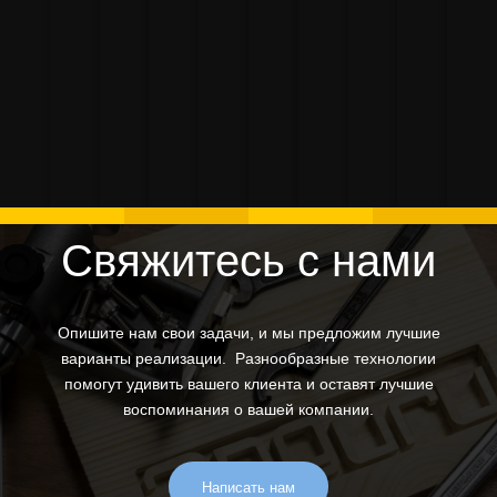
Изготовление
Изготовление
Восстановление
3D печать
3D п
С
Индивидуальные
Выставочные
Робот
Проект
статуэтки для
деталей
деталей для
сувенирных
про
п
изделия
материалы
Технопарк
«KOD»
продукта
крепления
велосипеда
изделий
маке
"
Свяжитесь с нами
Опишите нам свои задачи, и мы предложим лучшие
варианты реализации. Разнообразные технологии
помогут удивить вашего клиента и оставят лучшие
воспоминания о вашей компании.
Написать нам