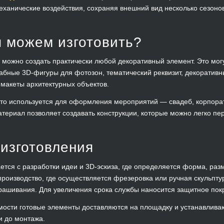
 механические воздействия, сохраняя внешний вид несколько сезоно
 можем изготовить?
 можно создать практически любой декоративный элемент. Это мог
абные 3D-фигуры для фотозон, тематический реквизит, декоратив
макеты архитектурных объектов.
то используется для оформления мероприятий — свадеб, корпоратив
териал позволяет создавать конструкции, которые можно легко пе
изготовления
ется с разработки идеи и 3D-эскиза, где определяется форма, разм
производство, где осуществляется фрезеровка или ручная скульпт
крашивания. Для увеличения срока службы наносится защитное пок
мости готовые элементы доставляются на площадку и устанавлив
и до монтажа.