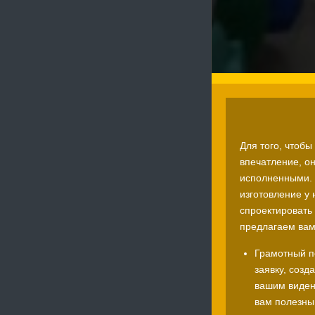
Для того, чтоб
впечатление, о
исполненными. 
изготовление у 
спроектировать 
предлагаем ва
Грамотный п
заявку, созд
вашим видени
вам полезны