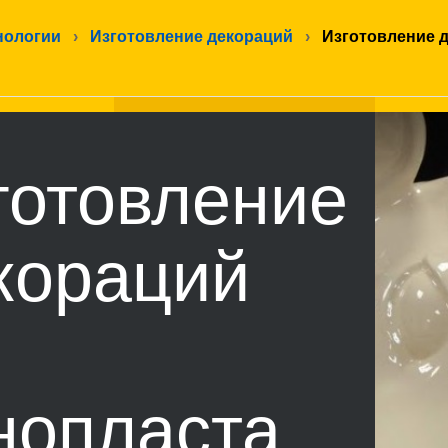
нологии
›
Изготовление декораций
›
Изготовление д
готовление
кораций
нопласта