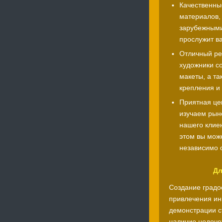
Качественны
материалов,
зарубежными
прослужит ва
Отличный ре
художники с
макеты, а т
крепления и 
Приятная це
изучаем рыно
нашего клие
этом вы може
независимо о
Дл
Создание градо
привлечения инв
демонстрации с
наличие недоче