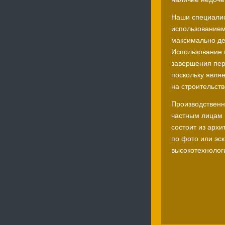
Наши специалис
использованием
максимально де
Использование 
завершения пер
поскольку явля
на строительств
Производственн
частным лицам 
состоит из архи
по фото или эс
высокотехнолог