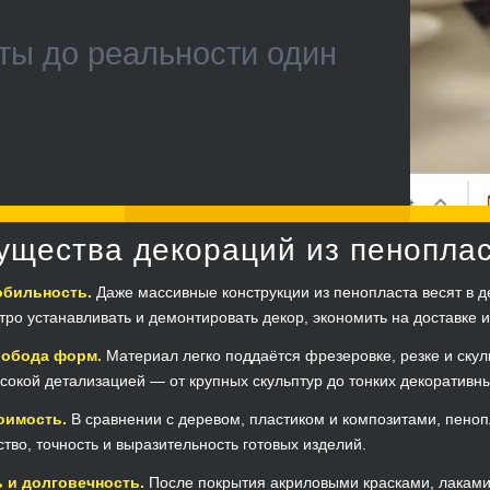
ты до реальности один
щества декораций из пенопла
обильность.
Даже массивные конструкции из пенопласта весят в де
тро устанавливать и демонтировать декор, экономить на доставке 
вобода форм.
Материал легко поддаётся фрезеровке, резке и скул
сокой детализацией — от крупных скульптур до тонких декоративны
оимость.
В сравнении с деревом, пластиком и композитами, пеноп
ство, точность и выразительность готовых изделий.
 и долговечность.
После покрытия акриловыми красками, лакам