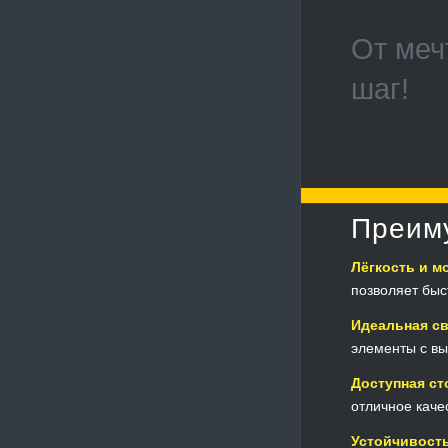
От меч
шаг!
Преиму
Лёгкость и м
позволяет быс
Идеальная с
элементы с вы
Доступная ст
отличное каче
Устойчивость