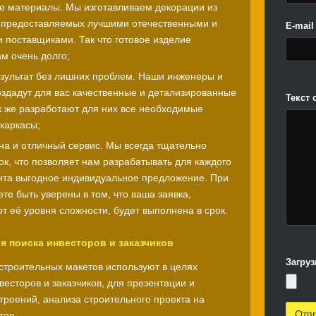
е материалы. Мы изготавливаем декорации из
 предоставляемых лучшими отечественными и
E-mai
 поставщиками. Так что готовое изделие
м очень долго;
зультат без лишних проблем. Наши инженеры и
оздадут для вас качественные и детализированные
Текст
ак же разработают для них все необходимые
каркасы;
на и отличный сервис. Мы всегда тщательно
к, что позволяет нам разрабатывать для каждого
нта выгодное индивидуальное предложение. При
те быть уверены в том, что ваша заявка,
т её уровня сложности, будет выполнена в срок.
я поиска инвесторов и заказчиков
Загруз
строительных макетов используют в целях
есторов и заказчиков, для презентации и
троений, анализа строительного проекта на
тов.