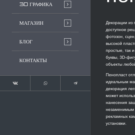
3D ГРАФИКА
МАГАЗИН
Декорации из 
доступное ре
фотозон, сцен
БЛОГ
высокой пласт
простые, так 
буквы, 3D-фиг
КОНТАКТЫ
объекты любой
Пенопласт отл
идеальным мат
декорация лег
может использ
нанесения защ
незаменимым п
рекламных кам
установки.