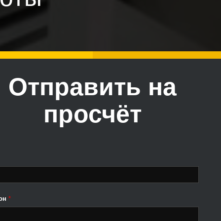
Отправить на
просчёт
он
*