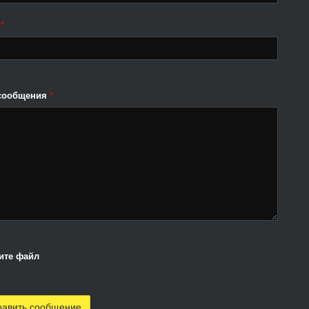
l
*
 сообщения
*
ите файл