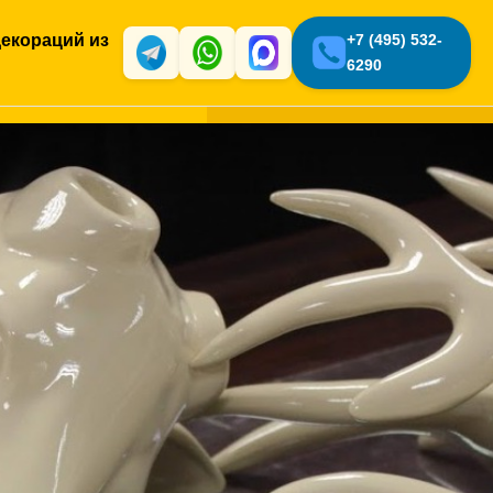
екораций из
+7 (495) 532-
6290