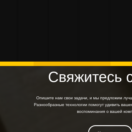
макета
Индивидуа
 для
омощью 3D
деталей
дет
спасательного
изделия
ечати,
крепления
вел
модуля
резерования
 формовки
Свяжитесь 
Опишите нам свои задачи, и мы предложим луч
Разнообразные технологии помогут удивить вашег
воспоминания о вашей ком