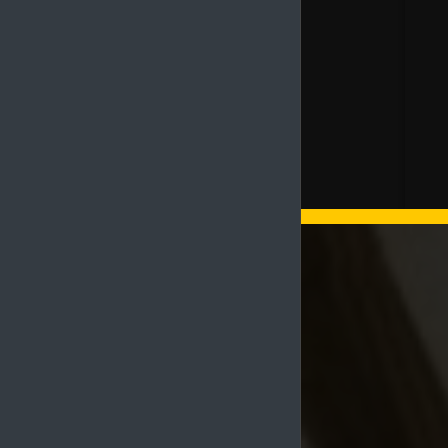
статуэтки
п
продукта
п
ф
и