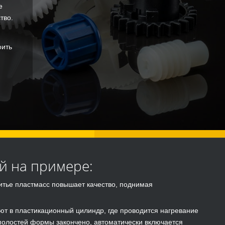
е
тво.
оить
й на примере:
литье пластмасс повышает качество, поднимая
ают в пластикационный цилиндр, где проводится нагревание
олостей формы закончено, автоматически включается