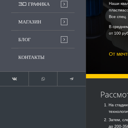
3D ГРАФИКА
Наши ква
пластмасс
Все спец.
МАГАЗИН
В среднем
от 100 ру
БЛОГ
От мечт
КОНТАКТЫ
Рассмо
На стадии
технологи
Затем, сл
до 200-35