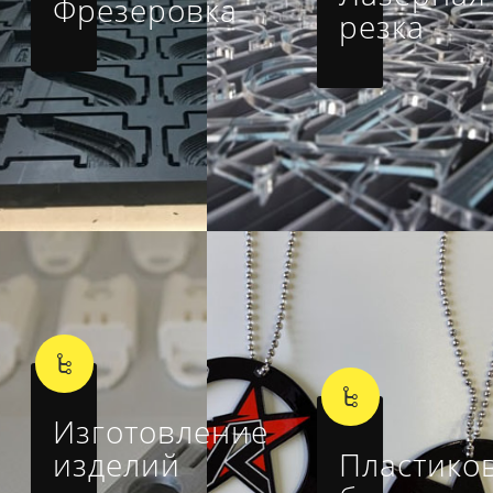
Фрезеровка
резка
Изготовление
изделий
Пластико