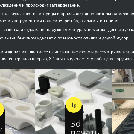
хлаждения и происходит затвердевание.
еталь извлекают из матрицы и происходит дополнительная механиче
ости инструментами наносится резьба, выемки и отверстия.
 зачистка и отделка по наружным контурам помогают довести до ко
ромывка бензином удаляет с поверхности опилки и другой мусор.
 и изделий из пластмасс в силиконовые формы рассматривается, к
ние совершило прорыв, 3D печать сделает эту работу за пару часо
3d
итьё
печать