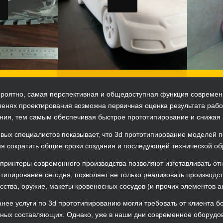
ероятно, самая перспективная и общедоступная функция современн
пенях проектирования возможна первичная оценка результата рабо
ния, тем самым обеспечивая быстрое прототипирование и снижая 
вых специалистов показывает, что 3d прототипирование моделей 
я сократить общие сроки создания и последующей технической обр
ринтеры современного производства позволяют изготавливать от
типирование сегодня, позволяет не только реализовать производс
сства, оружие, макеты кровеносных сосудов (и прочих элементов а
нее услуги по 3d прототипированию могли требовать от клиента б
ных составляющих. Однако, уже в наши дни современное оборудов