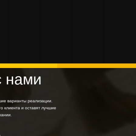
льные
Выставочные
печать
Робот
алей для
сувенирных
материалы
макета
Техно
осипеда
изделий
модуля
с нами
шие варианты реализации.
о клиента и оставят лучшие
пании.