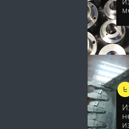
и
м
И
н
и