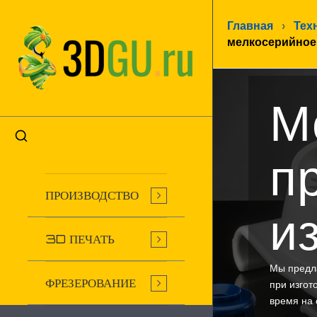
Главная
›
Тех
мелкосерийное
М
п
ПРОИЗВОДСТВО
и
3D ПЕЧАТЬ
Мы предла
ФРЕЗЕРОВАНИЕ
при изгот
время на 