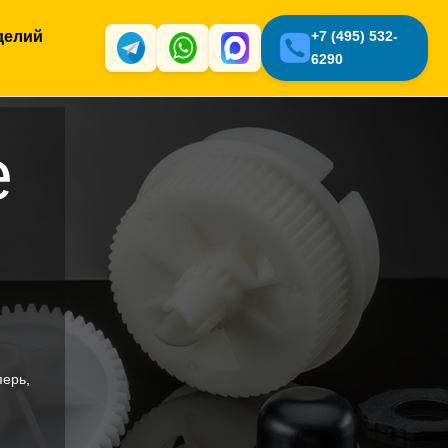
делий
+7 (495) 532-
6290
е
перь,