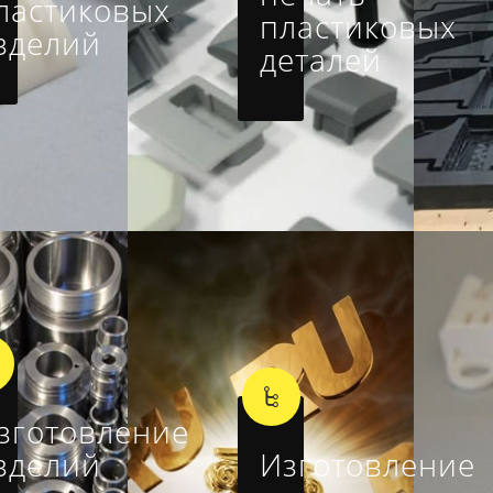
ластиковых
пластиковых
зделий
деталей
зготовление
зделий
Изготовление