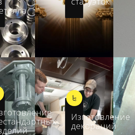
з
статуэток
еталла
зготовление
Изготовление
естандартных
декораций
зделий