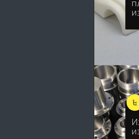
п
и
И
и