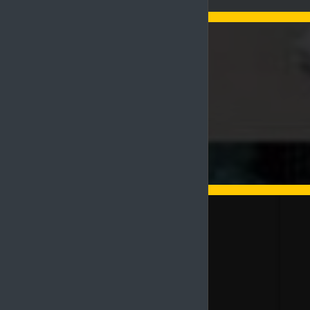
И
д
Изготовл
л