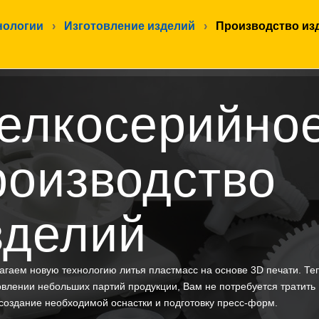
нологии
›
Изготовление изделий
›
Производство из
елкосерийно
роизводство
зделий
гаем новую технологию литья пластмасс на основе 3D печати. Те
овлении небольших партий продукции, Вам не потребуется тратить
создание необходимой оснастки и подготовку пресс-форм.