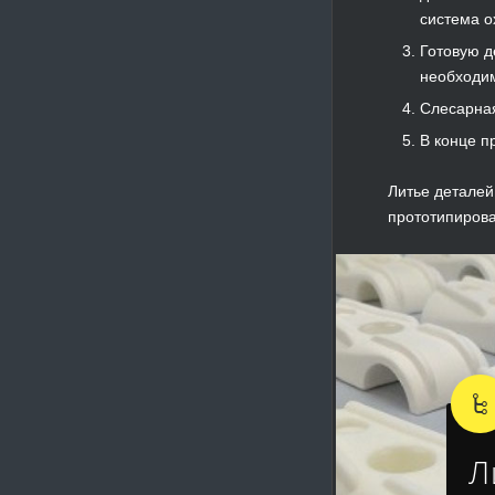
система о
Готовую д
необходим
Слесарная
В конце п
Литье деталей
прототипирова
Л