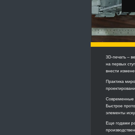
3D-печать – в
на первых сту
внести измене
Практика миро
проектировани
Современные п
Быстрое прото
элементы иску
Еще годами ра
производствен