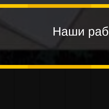
Наши раб
зготовление
екорации
3d печать
ение
ототрона с
Изготовление
Вос