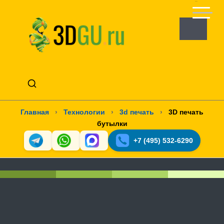
Главная
›
Технологии
›
3d печать
›
3D печать
бутылки
+7 (495) 532-6290