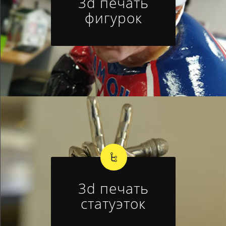
3d печать
фигурок
3d печать
статуэток