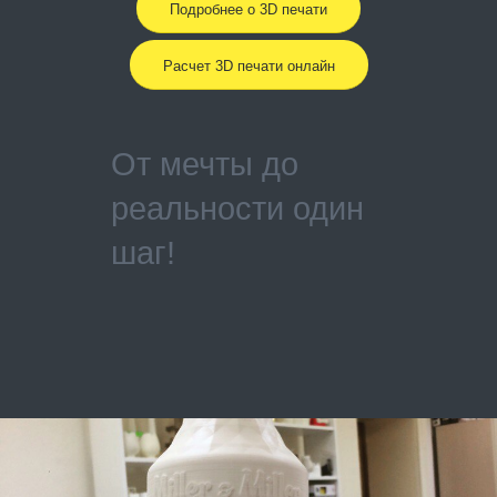
Подробнее о 3D печати
Расчет 3D печати онлайн
От мечты до
реальности один
шаг!