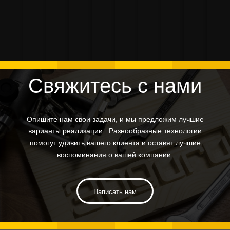
помощью 3D
спасательного
изделия
материалы
макета
Т
продукта
крепления
велосипеда
изде
печати,
модуля
модуля
фрезерования
и формовки
Свяжитесь с нами
Опишите нам свои задачи, и мы предложим лучшие
варианты реализации. Разнообразные технологии
помогут удивить вашего клиента и оставят лучшие
воспоминания о вашей компании.
Написать нам