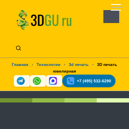
Главная
›
Технологии
›
3d печать
›
3D печать
ювелирная
+7 (495) 532-6290