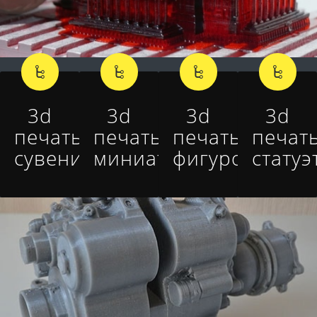
3d
3d
3d
3d
печать
печать
печать
печат
сувениров
миниатюр
фигурок
статуэ