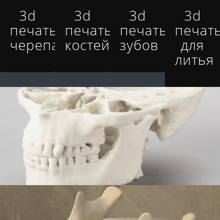
3d
3d
3d
3d
печать
печать
печать
печат
черепа
костей
зубов
для
литья