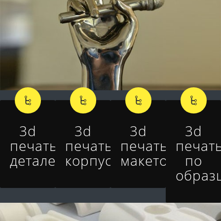
3d
3d
3d
3d
печать
печать
печать
печат
деталей
корпусов
макетов
по
образ