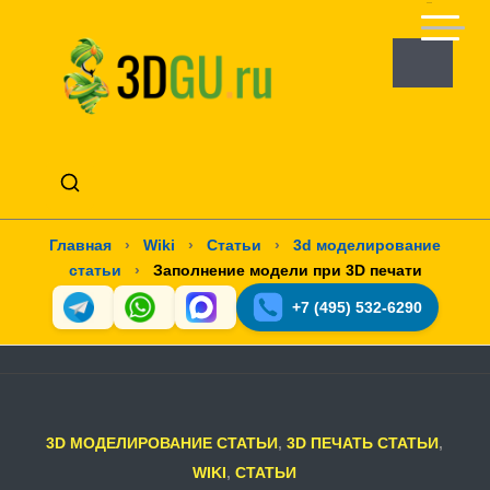
Главная
›
Wiki
›
Статьи
›
3d моделирование
статьи
›
Заполнение модели при 3D печати
+7 (495) 532-6290
3D МОДЕЛИРОВАНИЕ СТАТЬИ
,
3D ПЕЧАТЬ СТАТЬИ
,
WIKI
,
СТАТЬИ