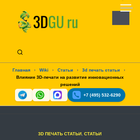
Главная
›
Wiki
›
Статьи
›
3d печать статьи
›
Влияние 3D-печати на развитие инновационных
решений
+7 (495) 532-6290
3D ПЕЧАТЬ СТАТЬИ
,
СТАТЬИ