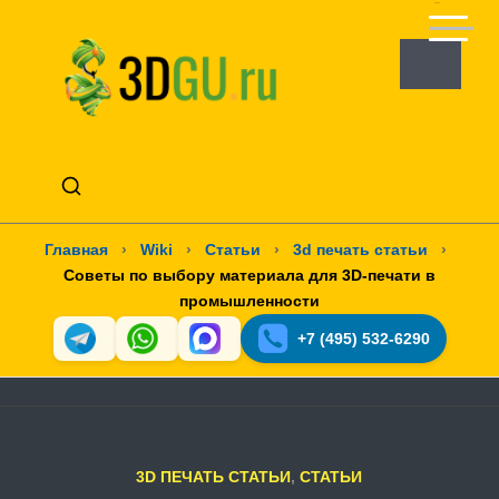
Главная
›
Wiki
›
Статьи
›
3d печать статьи
›
Советы по выбору материала для 3D-печати в
промышленности
+7 (495) 532-6290
3D ПЕЧАТЬ СТАТЬИ
,
СТАТЬИ