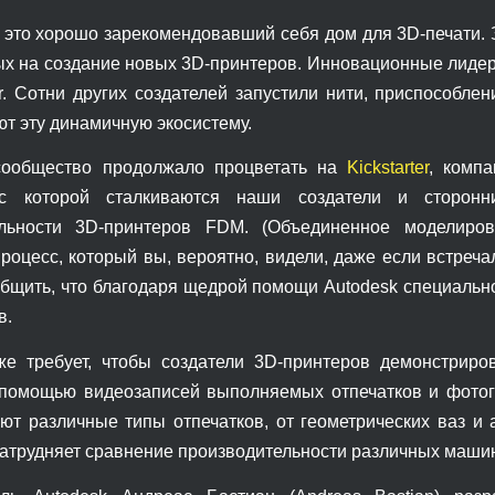
 — это хорошо зарекомендовавший себя дом для 3D-печати
х на создание новых 3D-принтеров. Инновационные лидеры
ter. Сотни других создателей запустили нити, приспособле
т эту динамичную экосистему.
сообщество продолжало процветать на
Kickstarter
, комп
с которой сталкиваются наши создатели и сторонни
ельности 3D-принтеров FDM. (Объединенное моделир
роцесс, который вы, вероятно, видели, даже если встреча
бщить, что благодаря щедрой помощи Autodesk специально д
в.
 уже требует, чтобы создатели 3D-принтеров демонстри
 помощью видеозаписей выполняемых отпечатков и фотогр
ют различные типы отпечатков, от геометрических ваз и 
 затрудняет сравнение производительности различных маши