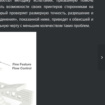
работал методику испытаний, призванную помочь
ть возможности своих принтеров сторонникам на
торый проверяет размерную точность, разрешение и
инения», показанной ниже, приведет к обвисшей и
ьную черту с меньшим количеством таких проблем.