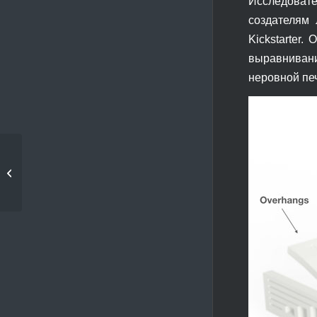
Исследоват
создателям
Kickstarter
выравнивани
неровной пе
3D моделирование
становится всё
популярн�...