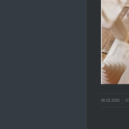
/
06.02.2020
О