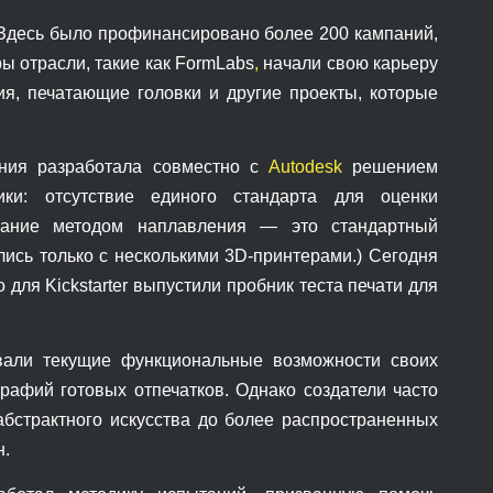
. Здесь было профинансировано более 200 кампаний,
 отрасли, такие как FormLabs
,
начали свою карьеру
ния, печатающие головки и другие проекты, которые
ания разработала совместно с
Autodesk
решением
ки: отсутствие единого стандарта для оценки
ование методом наплавления — это стандартный
лись только с несколькими 3D-принтерами.) Сегодня
ля Kickstarter выпустили пробник теста печати для
ровали текущие функциональные возможности своих
афий готовых отпечатков. Однако создатели часто
абстрактного искусства до более распространенных
н.