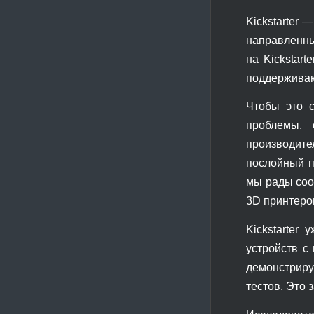
Kickstarter
направленны
на Kickstar
поддерживаю
Чтобы это 
проблемы, 
производит
послойный п
мы рады соо
3D принтеро
Kickstarter
устройств с
демонстриру
тестов. Это