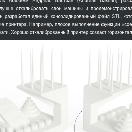
ель Autodesk Андреас Бастиан (Andreas Bastian) раз
 лучше откалибровать свои машины и продемонстрирова
. Он разработал единый консолидированный файл STL, ко
е принтера. Например, плохое выполнение функции «соед
чати. Хорошо откалиброванный принтер создаст горизонтал