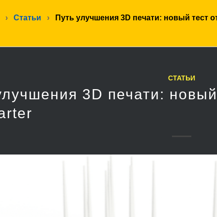
›
Статьи
›
Путь улучшения 3D печати: новый тест о
СТАТЬИ
улучшения 3D печати: новый 
arter