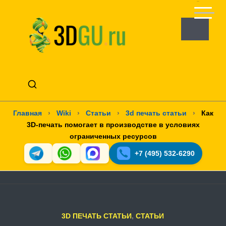
Главная
›
Wiki
›
Статьи
›
3d печать статьи
›
Как
3D-печать помогает в производстве в условиях
ограниченных ресурсов
+7 (495) 532-6290
3D ПЕЧАТЬ СТАТЬИ
,
СТАТЬИ