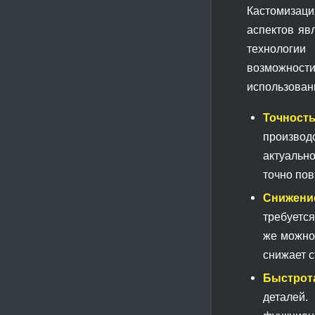
Кастомизаци
аспектов яв
технологии
возможност
использован
Точност
производ
актуальн
точно пов
Снижение
требуется
же можно
снижает с
Быстрот
деталей.