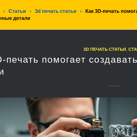
›
Статьи
›
3d печать статьи
›
Как 3D-печать помог
нные детали
3D ПЕЧАТЬ СТАТЬИ
,
СТА
D-печать помогает создават
и