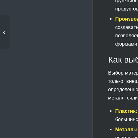
функцион
продукто
Произво
3D-печать в
создават
производстве: от
позволяе
концепта до готовой...
формами 
Как вы
Выбор матер
только внеш
определенно
металл, сил
Пластик:
большинс
Металлы
использу