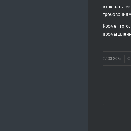
включать эл
требованиям 
Кроме того
промышленно
/
27.03.2025
О