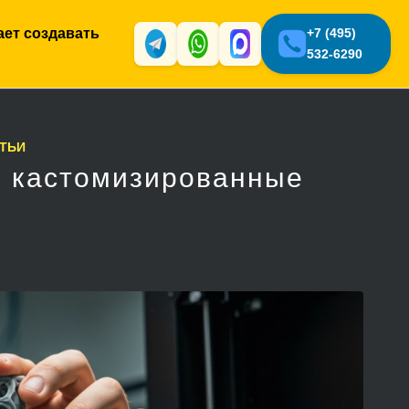
ает создавать
+7 (495)
532-6290
ТЬИ
ь кастомизированные