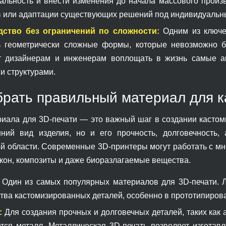
альность и внести изменения до начала массового произ
в или адаптации существующих решений под индивидуальн
дство без ограничений по сложности:
Одним из ключе
ь геометрически сложные формы, которые невозможно б
т дизайнерам и инженерам воплощать в жизнь самые а
и структурами.
брать правильный материал для 
иала для 3D-печати — это важный шаг в создании кастоми
ний вид изделия, но и его прочность, долговечность
й области. Современные 3D-принтеры могут работать с мн
икон, композиты и даже биоразлагаемые вещества.
Один из самых популярных материалов для 3D-печати. Ле
тва кастомизированных деталей, особенно в прототипирова
:
Для создания прочных и долговечных деталей, таких как
ется металл. Металлическая 3D-печать позволяет изготав