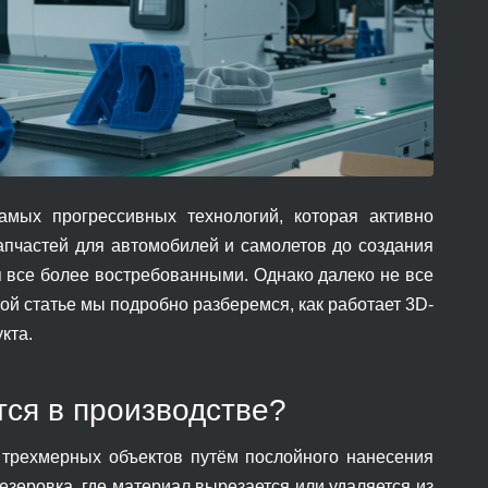
амых прогрессивных технологий, которая активно
апчастей для автомобилей и самолетов до создания
 все более востребованными. Однако далеко не все
той статье мы подробно разберемся, как работает 3D-
кта.
тся в производстве?
я трехмерных объектов путём послойного нанесения
езеровка, где материал вырезается или удаляется из