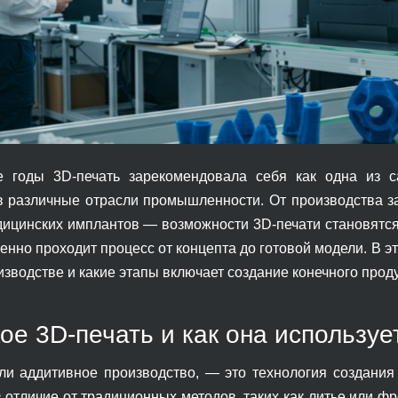
 годы 3D-печать зарекомендовала себя как одна из с
в различные отрасли промышленности. От производства з
ицинских имплантов — возможности 3D-печати становятся
менно проходит процесс от концепта до готовой модели. В э
изводстве и какие этапы включает создание конечного проду
кое 3D-печать и как она используе
или аддитивное производство, — это технология создани
 отличие от традиционных методов, таких как литье или фр