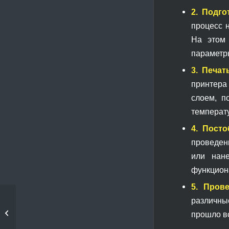
2. Подго
процесс 
На этом 
параметры
3. Печат
принтера 
слоем, п
температ
4. Посто
проведен
или нан
функцион
5. Прове
различны
Как 3D-печать
помогает создавать
прошло вс
детали для...