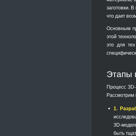
заготовки. В
что дает во
Основным пр
этой технол
это для тех
специфическ
Этапы 
Процесс 3D-
Рассмотрим 
1. Разра
исследов
3D-модел
быть тщат