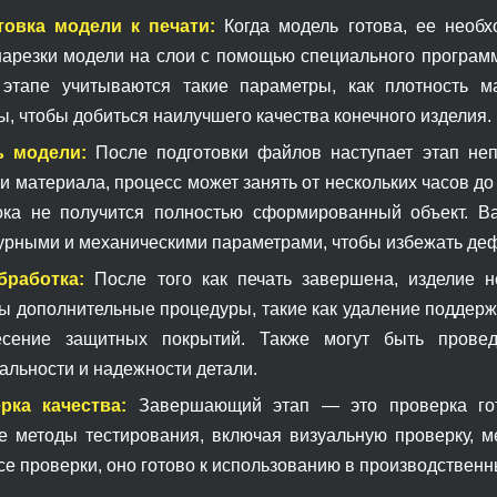
товка модели к печати:
Когда модель готова, ее необх
нарезки модели на слои с помощью специального программн
этапе учитываются такие параметры, как плотность ма
, чтобы добиться наилучшего качества конечного изделия.
ь модели:
После подготовки файлов наступает этап неп
и материала, процесс может занять от нескольких часов до
ока не получится полностью сформированный объект. Ва
урными и механическими параметрами, чтобы избежать деф
бработка:
После того как печать завершена, изделие н
ы дополнительные процедуры, такие как удаление поддерж
есение защитных покрытий. Также могут быть провед
альности и надежности детали.
рка качества:
Завершающий этап — это проверка гото
е методы тестирования, включая визуальную проверку, м
е проверки, оно готово к использованию в производственны