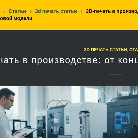
›
Статьи
›
3d печать статьи
›
3D-печать в произво
товой модели
3D ПЕЧАТЬ СТАТЬИ
,
СТА
чать в производстве: от кон