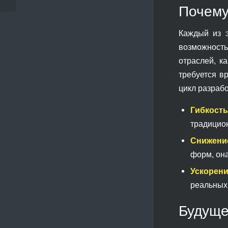
Почему
Каждый из э
возможность
отраслей, к
требуется в
цикл разрабо
Гибкост
традицио
Снижени
форм, она
Ускорен
реальных 
Будуще