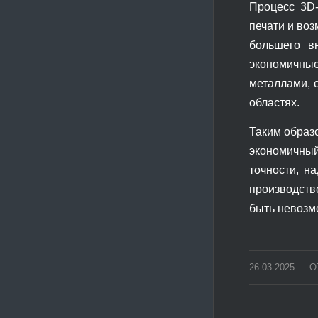
Процесс 3D-
печати и во
большего в
экономичные
металлами, 
областях.
Таким образо
экономичный
точности, н
производств
быть невозм
/
26.03.2025
О