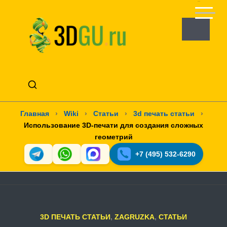
Главная
›
Wiki
›
Статьи
›
3d печать статьи
›
Использование 3D-печати для создания сложных
геометрий
+7 (495) 532-6290
3D ПЕЧАТЬ СТАТЬИ
,
ZAGRUZKA
,
СТАТЬИ