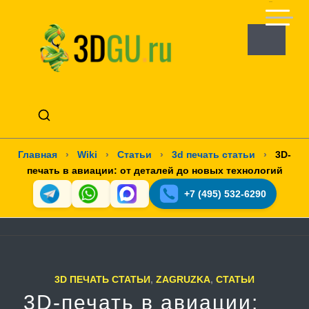
Главная
›
Wiki
›
Статьи
›
3d печать статьи
›
3D-
печать в авиации: от деталей до новых технологий
+7 (495) 532-6290
3D ПЕЧАТЬ СТАТЬИ
,
ZAGRUZKA
,
СТАТЬИ
3D-печать в авиации: