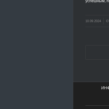
успешным, п
/
10.09.2024
О
ИН