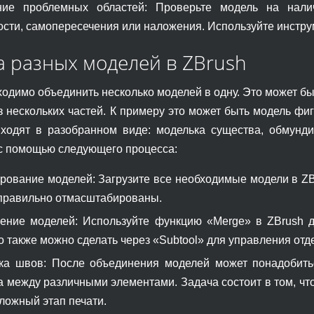
ние проблемных областей: Проверьте модель на нали
сти, самопересечения или наложения. Используйте инстру
а разных моделей в ZBrush
ходимо объединить несколько моделей в одну. Это может бы
з нескольких частей. К примеру это может быть модель фи
ходят в разобранном виде: моделька существа, обмундир
 с помощью следующего процесса:
ование моделей: Загрузите все необходимые модели в ZBru
 правильно отмасштабированы.
ение моделей: Используйте функцию «Merge» в ZBrush 
то также можно сделать через «Subtool» для управления от
ка швов: После объединения моделей может понадобитьс
а между различными элементами. Задача состоит в том, ч
ложный этап печати.