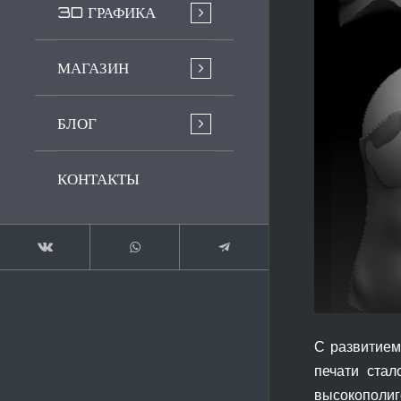
3D ГРАФИКА
МАГАЗИН
БЛОГ
КОНТАКТЫ
С развитием
печати стал
высокополи