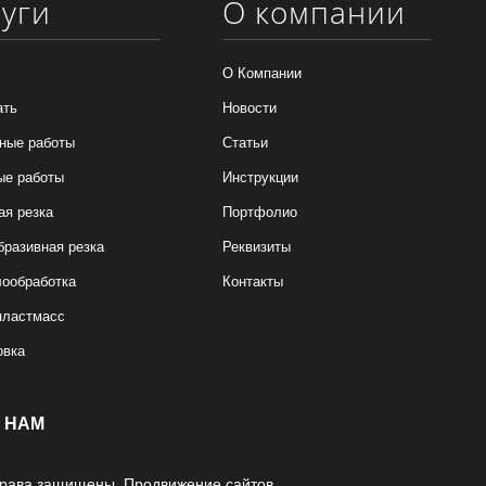
луги
О компании
О Компании
ать
Новости
ные работы
Статьи
ые работы
Инструкции
ая резка
Портфолио
бразивная резка
Реквизиты
ообработка
Контакты
пластмасс
овка
 НАМ
 права защищены.
Продвижение сайтов.