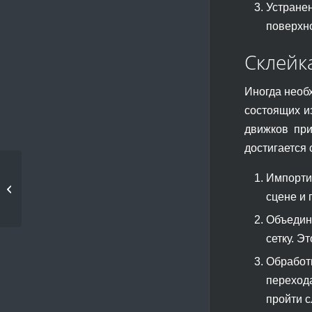
Устране
поверхно
Склейк
Иногда необ
состоящих и
движков при
достигается
Импортир
Поверхность 3d
сцене и
печати
Объедин
сетку. Э
Обработ
переход
пройти с