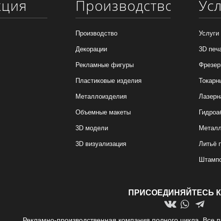
кция
Производство
Ус
Производство
Услуги
Декорации
3D печ
Рекламные фигуры
Фрезер
Пластиковые изделия
Токарн
Металлоизделия
Лазерн
Объемные макеты
Гидроа
3D модели
Металл
3D визуализация
Литьё 
Штамп
ПРИСОЕДИНЯЙТЕСЬ К
Рекламно-производственная компания полного цикла. Все