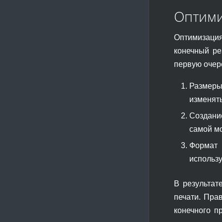
Оптими
Оптимизация
конечный ре
первую очере
Размеры
изменять
Создани
самой мо
Формат 
использу
В результат
печати. Пра
конечного п