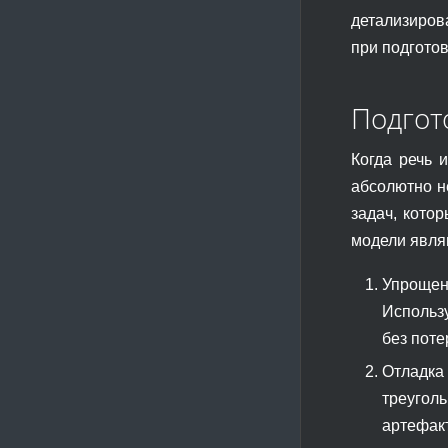
детализиров
при подгото
Подгот
Когда речь 
абсолютно н
задач, кото
модели явля
Упрощен
Использу
без поте
Отладка
треуголь
артефакт