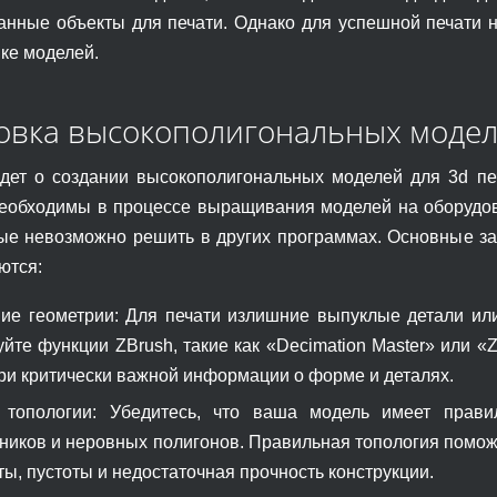
анные объекты для печати. Однако для успешной печати 
вке моделей.
овка высокополигональных модел
идет о создании высокополигональных моделей для 3d печ
еобходимы в процессе выращивания моделей на оборудов
рые невозможно решить в других программах. Основные з
ются:
ие геометрии: Для печати излишние выпуклые детали или
йте функции ZBrush, такие как «Decimation Master» или 
ри критически важной информации о форме и деталях.
 топологии: Убедитесь, что ваша модель имеет прави
ников и неровных полигонов. Правильная топология поможе
ы, пустоты и недостаточная прочность конструкции.