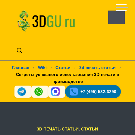
Главная
›
Wiki
›
Статьи
›
3d печать статьи
›
Секреты успешного использования 3D-печати в
производстве
+7 (495) 532-6290
3D ПЕЧАТЬ СТАТЬИ
,
СТАТЬИ