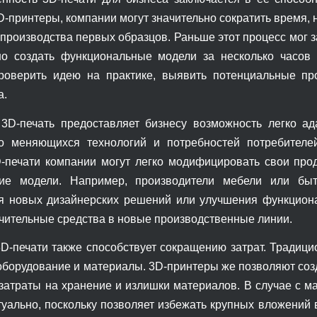
D-принтеры, компании могут значительно сократить время, 
 производства первых образцов. Раньше этот процесс мог 
о создать функциональные модели за несколько часов
роверить идею на практике, выявить потенциальные п
а.
 3D-печать предоставляет бизнесу возможность легко а
но меняющихся технологий и потребностей потребителе
печати компании могут легко модифицировать свои про
ие модели. Например, производители мебели или быто
я новых дизайнерских решений или улучшения функциона
ачительные средства в новые производственные линии.
D-печати также способствует сокращению затрат. Традиц
оборудование и материалы. 3D-принтеры же позволяют соз
 затраты на хранение и излишки материалов. В случае с 
туально, поскольку позволяет избежать крупных вложений 