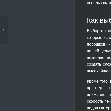
использоват
Как вы
Технология 3D-печати
Выбор техно
для создания моделей
которые исп
порошков) и
вашей целью
позволяет пе
создать сло
высочайшее к
Кроме того,
принтер с к
внимание на
скорость пе
видов матер