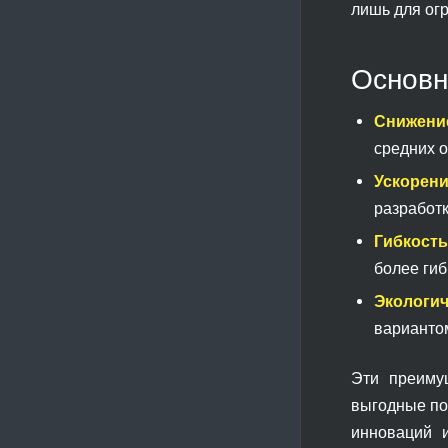
лишь для огр
Основн
Снижение
средних 
Ускорени
разработк
Гибкость
более ги
Экологич
варианто
Эти преиму
выгодные по
инноваций 