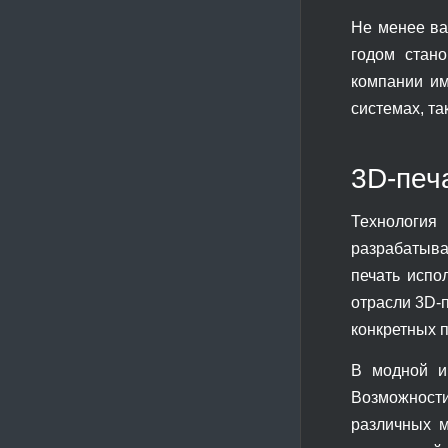
Не менее ва
годом стано
компании им
системах, та
3D-печ
Технология
разрабатыва
печать испо
отрасли 3D-
конкретных п
В модной и
Возможност
различных м