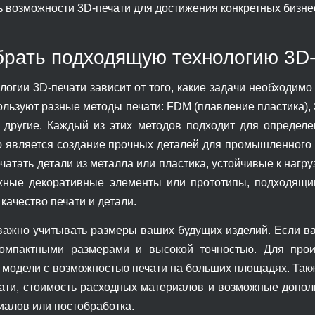
ь возможности 3D-печати для достижения конкретных бизне
брать подходящую технологию 3D-
логии 3D-печати зависит от того, какие задачи необходимо
ользуют разные методы печати: FDM (плавление пластика),
 другие. Каждый из этих методов подходит для определе
 является создание прочных деталей для промышленного 
чатать детали из металла или пластика, устойчивые к наг
жные декоративные элементы или прототипы, подходящи
ачество печати и детали.
 важно учитывать размеры ваших будущих изделий. Если в
омпактными размерами и высокой точностью. Для прои
 модели с возможностью печати на больших площадях. Такж
чати, стоимость расходных материалов и возможные допол
иалов или постобработка.