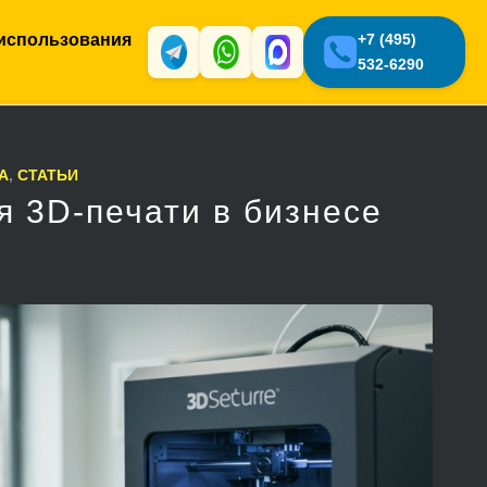
использования
+7 (495)
532-6290
A
,
СТАТЬИ
я 3D-печати в бизнесе