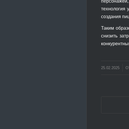
персонажей,
технология 
создания пи
Таким образ
снизить зат
конкурентны
/
25.02.2025
О