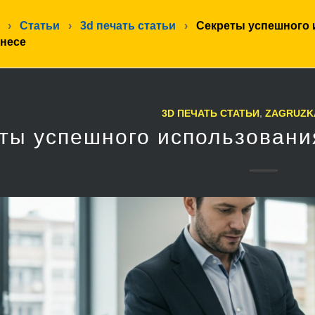
›
Статьи
›
3d печать статьи
›
Секреты успешного 
знесе
3D ПЕЧАТЬ СТАТЬИ
,
ZAGRUZK
ты успешного использовани