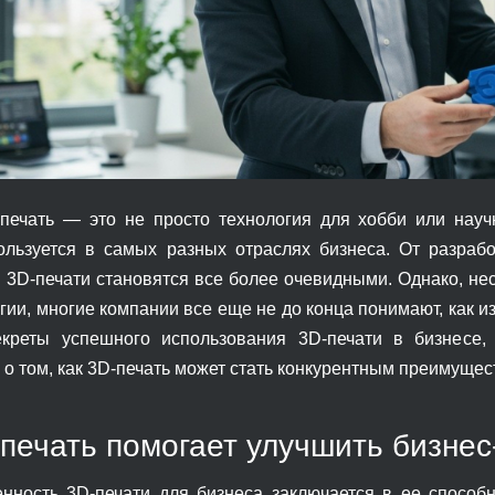
печать — это не просто технология для хобби или нау
ользуется в самых разных отраслях бизнеса. От разраб
 3D-печати становятся все более очевидными. Однако, не
гии, многие компании все еще не до конца понимают, как и
екреты успешного использования 3D-печати в бизнесе,
 о том, как 3D-печать может стать конкурентным преимущес
-печать помогает улучшить бизне
нность 3D-печати для бизнеса заключается в ее способн