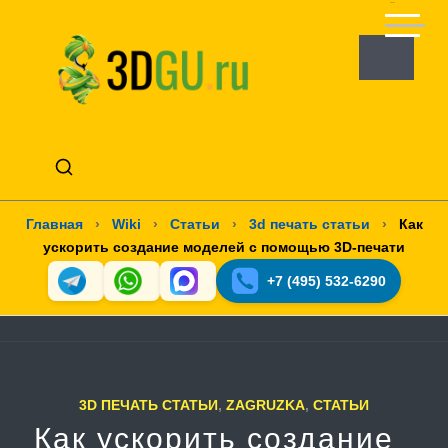
Главная
›
Wiki
›
Статьи
›
3d печать статьи
›
Как
ускорить создание моделей с помощью 3D-печати
+7 (495) 532-6290
3D ПЕЧАТЬ СТАТЬИ
,
ZAGRUZKA
,
СТАТЬИ
Как ускорить создание