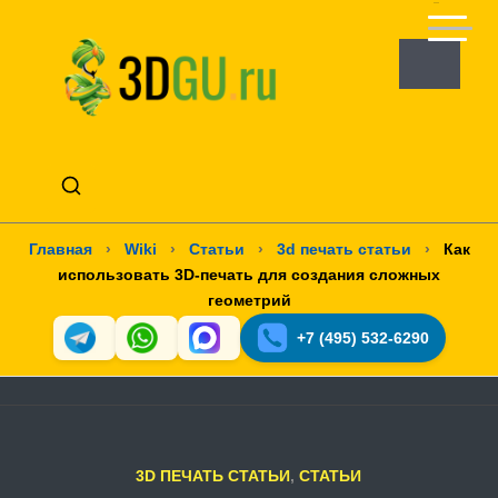
Главная
›
Wiki
›
Статьи
›
3d печать статьи
›
Как
использовать 3D-печать для создания сложных
геометрий
+7 (495) 532-6290
3D ПЕЧАТЬ СТАТЬИ
,
СТАТЬИ