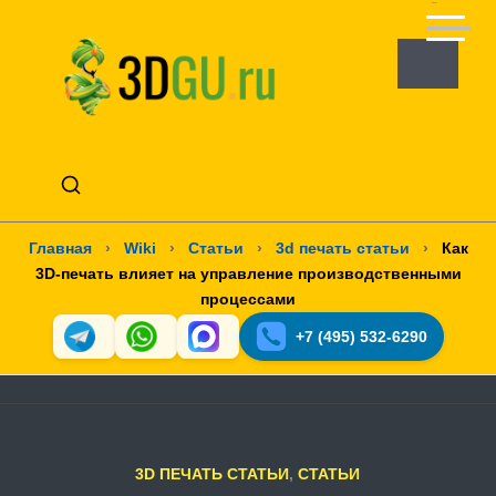
Главная
›
Wiki
›
Статьи
›
3d печать статьи
›
Как
3D-печать влияет на управление производственными
процессами
+7 (495) 532-6290
3D ПЕЧАТЬ СТАТЬИ
,
СТАТЬИ