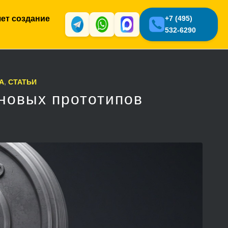
яет создание
+7 (495)
532-6290
A
,
СТАТЬИ
 новых прототипов