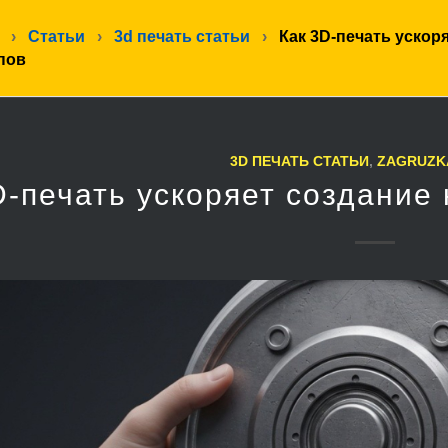
›
Статьи
›
3d печать статьи
›
Как 3D-печать ускор
пов
3D ПЕЧАТЬ СТАТЬИ
,
ZAGRUZK
D-печать ускоряет создание