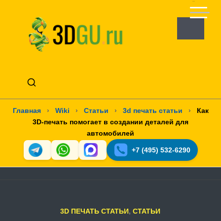
Главная
›
Wiki
›
Статьи
›
3d печать статьи
›
Как
3D-печать помогает в создании деталей для
автомобилей
+7 (495) 532-6290
3D ПЕЧАТЬ СТАТЬИ
,
СТАТЬИ