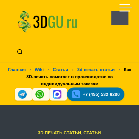
Главная
›
Wiki
›
Статьи
›
3d печать статьи
›
Как
3D-печать помогает в производстве по
индивидуальным заказам
+7 (495) 532-6290
3D ПЕЧАТЬ СТАТЬИ
,
СТАТЬИ