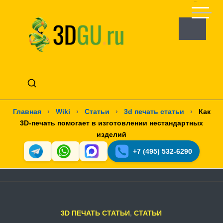
Главная
›
Wiki
›
Статьи
›
3d печать статьи
›
Как
3D-печать помогает в изготовлении нестандартных
изделий
+7 (495) 532-6290
3D ПЕЧАТЬ СТАТЬИ
,
СТАТЬИ