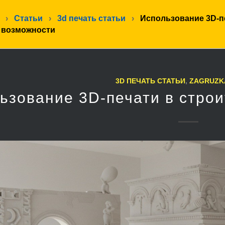
›
Статьи
›
3d печать статьи
›
Использование 3D-п
: возможности
3D ПЕЧАТЬ СТАТЬИ
,
ZAGRUZK
ьзование 3D-печати в строи