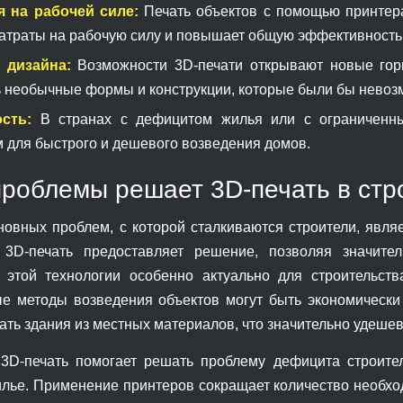
 на рабочей силе:
Печать объектов с помощью принтера
затраты на рабочую силу и повышает общую эффективность
 дизайна:
Возможности 3D-печати открывают новые гори
ь необычные формы и конструкции, которые были бы нево
сть:
В странах с дефицитом жилья или с ограниченны
 для быстрого и дешевого возведения домов.
проблемы решает 3D-печать в стр
новных проблем, с которой сталкиваются строители, явля
. 3D-печать предоставляет решение, позволяя значит
этой технологии особенно актуально для строительств
е методы возведения объектов могут быть экономически
ать здания из местных материалов, что значительно удешев
 3D-печать помогает решать проблему дефицита строите
илье. Применение принтеров сокращает количество необх