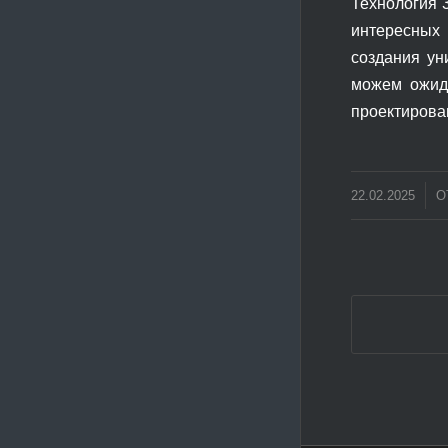
Технология 
интересных 
создания ун
можем ожида
проектирова
/
22.02.2025
О