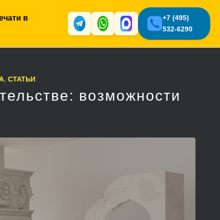
ечати в
+7 (495)
532-6290
A
,
СТАТЬИ
тельстве: возможности