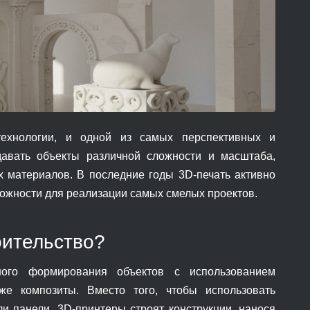
технологии, и одной из самых перспективных и
давать объекты различной сложности и масштаба,
х материалов. В последние годы 3D-печать активно
можности для реализации самых смелых проектов.
оительство?
йного формирования объектов с использованием
аже композиты. Вместо того, чтобы использовать
ли панели, 3D-принтеры строят конструкции, нанося