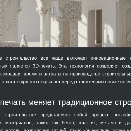
е строительство все чаще включает инновационные 
ых является 3D-печать. Эта технология позволяет соз
 сокращая время и затраты на производство строительны
в архитектуру, что открывает перед строителями новые воз
-печать меняет традиционное стр
в строительстве представляет собой процесс посло
х материалов, таких как бетон, пластик, металл и д
е методы возведения зданий, такие как кирпичи, блоки и