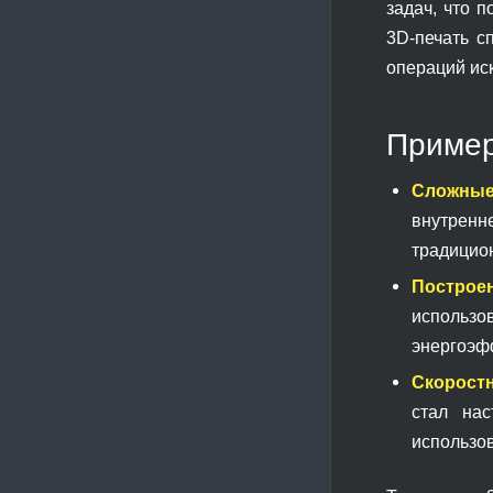
задач, что 
3D-печать с
операций ис
Пример
Сложные
внутренн
традицио
Построе
использ
энергоэф
Скорост
стал нас
использов