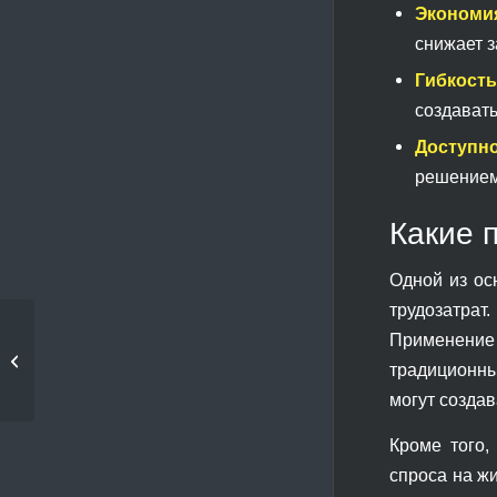
Экономия
снижает 
Гибкость
создават
Доступно
решением
Какие 
Одной из ос
трудозатрат
3D-печать: как
Применение 
выбрать подходящее
традиционны
программное...
могут создав
Кроме того,
спроса на ж