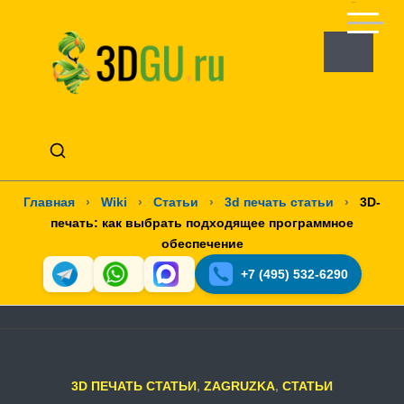
Главная
›
Wiki
›
Статьи
›
3d печать статьи
›
3D-
печать: как выбрать подходящее программное
обеспечение
+7 (495) 532-6290
3D ПЕЧАТЬ СТАТЬИ
,
ZAGRUZKA
,
СТАТЬИ