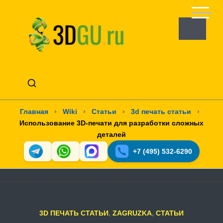
Главная
›
Wiki
›
Статьи
›
3d печать статьи
›
Использование 3D-печати для разработки сложных
деталей
+7 (495) 532-6290
3D ПЕЧАТЬ СТАТЬИ
,
ZAGRUZKA
,
СТАТЬИ