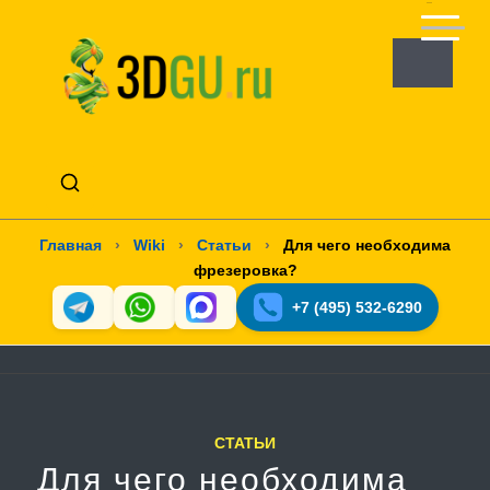
Главная
›
Wiki
›
Статьи
›
Для чего необходима
фрезеровка?
+7 (495) 532-6290
СТАТЬИ
Для чего необходима