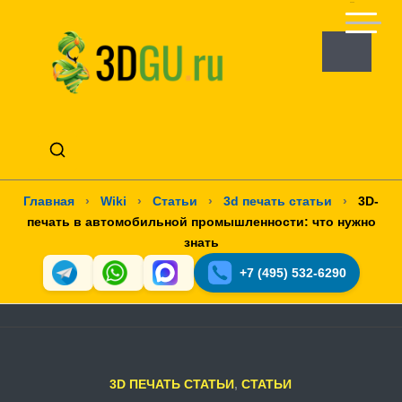
Главная
›
Wiki
›
Статьи
›
3d печать статьи
›
3D-
печать в автомобильной промышленности: что нужно
знать
+7 (495) 532-6290
3D ПЕЧАТЬ СТАТЬИ
,
СТАТЬИ