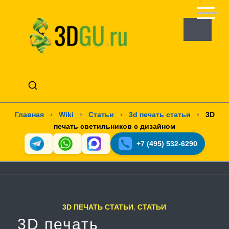
Главная
›
Wiki
›
Статьи
›
3d печать статьи
›
3D
печать светильников с дизайном
+7 (495) 532-6290
3D ПЕЧАТЬ СТАТЬИ
,
СТАТЬИ
3D печать