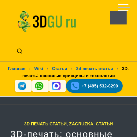
Главная
›
Wiki
›
Статьи
›
3d печать статьи
›
3D-
печать: основные принципы и технологии
+7 (495) 532-6290
3D ПЕЧАТЬ СТАТЬИ
,
ZAGRUZKA
,
СТАТЬИ
3D-печать: основные