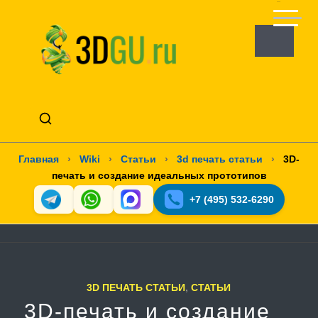
Главная
›
Wiki
›
Статьи
›
3d печать статьи
›
3D-
печать и создание идеальных прототипов
+7 (495) 532-6290
3D ПЕЧАТЬ СТАТЬИ
,
СТАТЬИ
3D-печать и создание