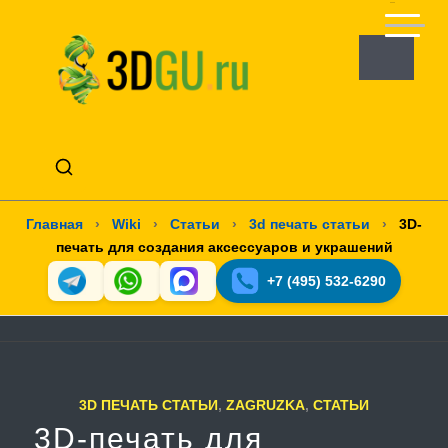
Главная
›
Wiki
›
Статьи
›
3d печать статьи
›
3D-
печать для создания аксессуаров и украшений
+7 (495) 532-6290
3D ПЕЧАТЬ СТАТЬИ
,
ZAGRUZKA
,
СТАТЬИ
3D-печать для