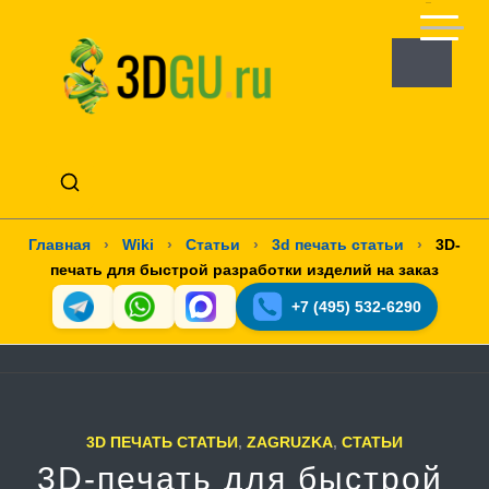
Главная
›
Wiki
›
Статьи
›
3d печать статьи
›
3D-
печать для быстрой разработки изделий на заказ
+7 (495) 532-6290
3D ПЕЧАТЬ СТАТЬИ
,
ZAGRUZKA
,
СТАТЬИ
3D-печать для быстрой